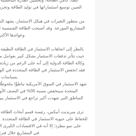
أيضاً، كأمن الطاقة، وتحسين القدرة التنافسي
الصين توسيع استثماراتها في توليد الطاقة وتخزي
من منظور التغيرات في هيكل الاستثمار، يشهد الس
المشاريع الموزعة. وقد أصبحت الطاقة الشمسية ال
وعوائدها الأكثر قابلية للتنبؤ لكل وحدة استثمار، المجالَ الأسرع نمواً في الاستثمار هذا العام.
بالنظر إلى اتجاهات الاستثمار في الطاقة النظيفة 
حيث تتأثر تدفقات الاستثمار بشكل كبير بعوامل مثل
وكالة الطاقة الدولية إلى أنه على الرغم من زيادة
فقد انخفض الاستثمار في الطاقة المتجددة في الولايا
بسياسات متنوعة، مما يدل على اتجاه متسارع لإعادة تخصيص رأس المال عبر المناطق.
شهد الاستثمار في السوق الأمريكية تباطؤًا ملحوظًا 
المناطق التي شهدت أكبر تراجع في الاستثمار بين ا
ترى ميريديث أنيكس، رئيسة قسم أبحاث الطاقة الن
للحفاظ على حيوية الاستثمار في الطاقة المتجددة. ف
على نمو مطرد؛ إلا أنه في الاقتصادات الكبرى ا
في المشاريع خلال فترات تعديل السياسات، مما يؤدي بسهولة إلى تقلبات دورية في حجم الاستثمار.