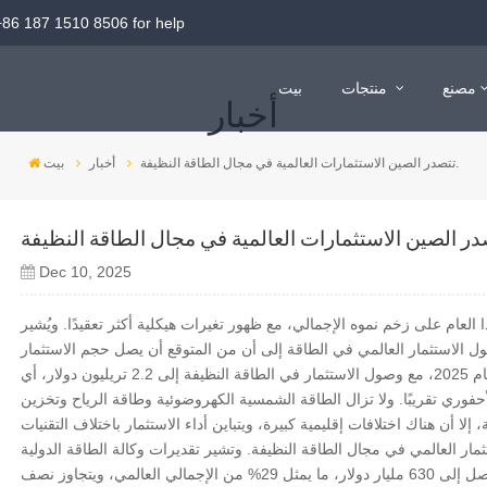
+86 187 1510 8506
for help
مصنع
منتجات
بيت
أخبار
113 كيلو وات في الساعة BESS خارجي
241 كيلو وات في الساعة BESS خارجي
بطارية OPzV
بطارية ليثيوم 280AH HV
بطارية ليثيوم 200AH HV
بطارية ليثيوم 106AH HV
بطارية 2V GEL و AGM
12V بطارية جل و AGM
بطارية طرفية أمامية 12 فولت
تتصدر الصين الاستثمارات العالمية في مجال الطاقة النظيفة.
أخبار
بيت
Dec 10, 2025
 العام على زخم نموه الإجمالي، مع ظهور تغيرات هيكلية أكثر تعقيدًا. ويُشير
ول الاستثمار العالمي في الطاقة إلى أن من المتوقع أن يصل حجم الاستثمار
العالمي في الطاقة إلى 3.3 تريليون دولار بحلول عام 2025، مع وصول الاستثمار في الطاقة النظيفة إلى 2.2 تريليون دولار، أي
حفوري تقريبًا. ولا تزال الطاقة الشمسية الكهروضوئية وطاقة الرياح وتخزين
 العالمي في مجال الطاقة النظيفة. وتشير تقديرات وكالة الطاقة الدولية
إلى أن استثمارات الصين في هذا المجال ستصل إلى 630 مليار دولار، ما يمثل 29% من الإجمالي العالمي، ويتجاوز نصف