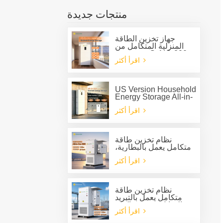
منتجات جديدة
جهاز تخزين الطاقة
المنزلية المتكامل من
جرين صن G-AIO-200-
اقرأ أكثر
S6K/S11K
US Version Household
Energy Storage All-in-
one Machine G-AIO-
اقرأ أكثر
200-U7.2K
نظام تخزين طاقة
متكامل يعمل بالبطارية،
مزود بنظام تبريد سائل،
اقرأ أكثر
للاستخدام الخارجي، من
نوع Solis، بقدرة 125
كيلوواط وسعة 261
كيلوواط/ساعة.
نظام تخزين طاقة
متكامل يعمل بالتبريد
السائل، مزود بعاكس
اقرأ أكثر
هجين بقدرة 125 كيلوواط
وبطارية بسعة 261