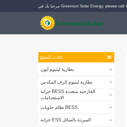
مرحبا بك في Greensun Solar Energy, please call
261 كيلو وات في الساعة تبريد سائل خارجي BESS
بطارية LiFePO4 12.8V و 25.6V
48V & 51.2V بطارية LiFePO4
نظام تخزين الطاقة الخارجي بقدرة 261 كيلوواط ساعة (مدمج في نظام التحكم في الطاقة)
فئات المنتج
بطارية ليثيوم أيون
بطارية ليثيوم الرف المكدس
خزانة BESS الخارجية متعددة
الاستخدامات
نظام حاويات BESS
خزانة ESS المبردة بالسائل