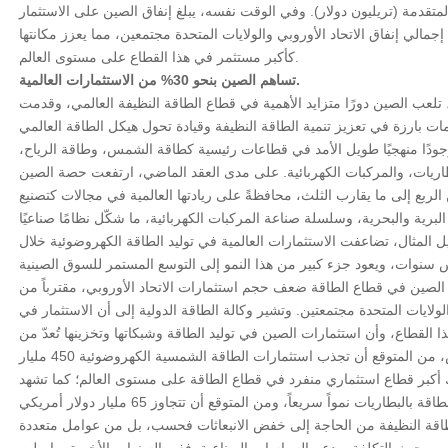
لمتقدمة (تريليون دولار). وفي الوقت نفسه، يبلغ إنفاق الصين على الاستثمار
مالي إنفاق الاتحاد الأوروبي والولايات المتحدة مجتمعين، مما يعزز مكانتها
كأكبر مستثمر في هذا القطاع على مستوى العالم.
تساهم الصين بنحو 30% من الاستثمارات العالمية.
، تلعب الصين دورًا متزايد الأهمية في قطاع الطاقة النظيفة العالمي، وقدمت
جودًا منهجيًا طويل الأمد في قطاعات رئيسية كطاقة الشمس، وطاقة الرياح،
بطاريات، والمركبات الكهربائية. على مدى العقد الماضي، ارتفعت حصة الصين
الربع إلى ما يقارب الثلث، محافظةً على ريادتها العالمية في مجالات كتصنيع
لبرية والبحرية، وسلسلة صناعة المركبات الكهربائية، ما شكّل نظامًا صناعيًا
ل المثال، تضاعفت الاستثمارات العالمية في توليد الطاقة الكهروضوئية خلال
الصين في قطاع الطاقة ضعف حجم استثمارات الاتحاد الأوروبي، مقترباً من
لولايات المتحدة مجتمعتين. وتشير وكالة الطاقة الدولية إلى أن الاستثمار في
القطاع، وأن استثمارات الصين في توليد الطاقة وشبكاتها وتخزينها تُعدّ من
بين المستويات الرائدة عالمياً. وعلى وجه الخصوص، من المتوقع أن تجذب استثمارات الطاقة الشمسية الكهروضوئية 450 مليار
لول عام 2025، لتصبح بذلك أكبر قطاع استثماري منفرد في قطاع الطاقة على مستوى العالم؛ كما تشهد
الطاقة النظيفة من الحاجة إلى خفض الانبعاثات فحسب، بل من عوامل متعددة