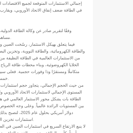
إجمالي الاستثمارات المتوقعة لجميع الاقتصادات ا
في الطاقة ضعف إنفاق الاتحاد الأوروبي، ويقارب إج
وفقًا لتقرير صادر عن وكالة الطاقة الدولية
مساهمات بارزة في تعزيز تنمية الطاقة النظيفة وقيادة تحول هيكل الطاقة العالمي.
فيما يتعلق بهيكل الاستثمار، رسّخت الصين و
والطاقة الكهرومائية، والطاقة النووية، وتخزين ال
من الاستثمارات العالمية في الطاقة النظيفة من 
الخلايا الكهروضوئية، وبناء محطات طاقة الرياح ا
متكاملًا ومستقرًا وذا وفورات حجمية. فعلى سبي
خمس سنوات، ويعود جزء كبير من هذا النمو إلى التوسع المستمر للسوق الصينية.
من حيث الحجم الإجمالي، يتجاوز حجم استثمارات 
المستوى الإجمالي لاستثمارات الاتحاد الأوروبي وا
الطاقة بات يشكل محور الاستثمار العالمي في هذا 
دولار أمريكي بح
استثمارات تخزين الطاقة بالبطاريات نمواً سريعاً، ومن المتوقع أن تتجاوز 65 مليار دولار أمريكي.
لا ينبع الارتفاع السريع في استثمارات الصين في 