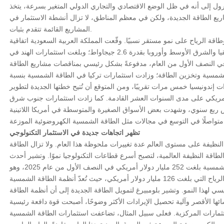
بيرول إلى أنه في ظل الوضع الاقتصادي والتجاري الدولي المتغير بسرعة، يتخذ
ريع الطاقة الجديدة، ولكن في معظم المناطق، لا تزال أنشطة الاستثمار في
المشاريع القائمة تتقدم بثبات.
ة الرياح على نمو مستقر نسبيًا. وقّعت المملكة العربية السعودية اتفاقية
تعاون لإنشاء أكبر محطة طاقة شمسية في أفريقيا والشرق الأوسط وأوروبا بقدرة 2.6 جيجاواط؛ وبلغت استثمارات الهند في
ار دولار أمريكي في النصف الأول من العام، مدفوعةً بشكل رئيسي بمناقصات مشاريع الطاقة
الشمسية وتخزين الطاقة؛ وزادت استثمارات تركيا في الطاقة الشمسية بنسبة
ندونيسيا خمس مرات تقريبًا، ومن المتوقع أن تُتيح خطتها الجديدة لتطوير
مارية بقيمة 96 مليار دولار أمريكي على مدى السنوات العشر القادمة. كما زادت استثمارات جنوب شرق
لمتجددة بنسبة 7% على أساس ربع سنوي، وشهدت بعض الأسواق الصغيرة والمتوسطة في أمريكا اللاتينية
تظهر اتجاهات جديدة في الاستثمار التكنولوجي
لنظيفة على مستوى العالم عدة تغييرات ملحوظة هذا العام. ولا تزال الطاقة
اقة النظيفة العالمية، لتصبح أسرع قطاعات التكنولوجيا نموًا. وتشير أحدث
البيانات إلى أن الاستثمارات العالمية في الطاقة الشمسية بلغت 252 مليار دولار أمريكي في النصف الأول من عام 2025، وهو
رقم أعلى بكثير من استثمارات طاقة الرياح التي بلغت 126 مليار دولار أمريكي، حيث تُعدّ أنظمة الطاقة الشمسية
ي لهذا النمو. وتشير بلومبيرغ لتمويل الطاقة الجديدة إلى أن أنظمة الطاقة
ها الأقصر وآلية تحصيل الإيرادات الأكثر وضوحًا، أصبحت قوة دافعة رئيسية
تثمارات المركزية. فعلى سبيل المثال، تضاعفت استثمارات الطاقة الشمسية