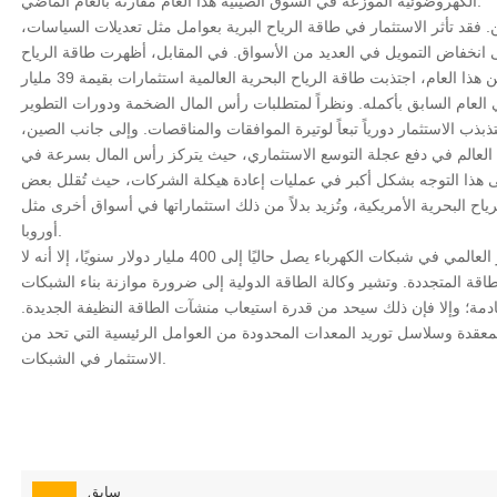
الكهروضوئية الموزعة في السوق الصينية هذا العام مقارنةً بالعام الماضي.
 فقد تأثر الاستثمار في طاقة الرياح البرية بعوامل مثل تعديلات السياسات،
ى انخفاض التمويل في العديد من الأسواق. في المقابل، أظهرت طاقة الرياح
البحرية زخماً نموياً أقوى. ففي النصف الأول من هذا العام، اجتذبت طاقة الرياح البحرية العالمية استثمارات بقيمة 39 مليار
ي العام السابق بأكمله. ونظراً لمتطلبات رأس المال الضخمة ودورات التطوير
يتذبذب الاستثمار دورياً تبعاً لوتيرة الموافقات والمناقصات. وإلى جانب الصين،
 العالم في دفع عجلة التوسع الاستثماري، حيث يتركز رأس المال بسرعة في
جلى هذا التوجه بشكل أكبر في عمليات إعادة هيكلة الشركات، حيث تُقلل بعض
ياح البحرية الأمريكية، وتُزيد بدلاً من ذلك استثماراتها في أسواق أخرى مثل
أوروبا.
من الجدير بالذكر أنه على الرغم من أن الاستثمار العالمي في شبكات الكهرباء يصل حاليًا إلى 400 مليار دولار سنويًا، إلا أنه لا
طاقة المتجددة. وتشير وكالة الطاقة الدولية إلى ضرورة موازنة بناء الشبكات
قادمة؛ وإلا فإن ذلك سيحد من قدرة استيعاب منشآت الطاقة النظيفة الجديدة.
معقدة وسلاسل توريد المعدات المحدودة من العوامل الرئيسية التي تحد من
الاستثمار في الشبكات.
سابق