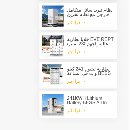
كيلوواط/ساعة،
للاستخدام الخارجي.
نظام تبريد سائل متكامل
خارجي مع نظام تخزين
طاقة بطارية مدمج بقدرة
اقرأ أكثر
125 كيلوواط وسعة 261
كيلوواط ساعة
خلايا بطارية EVE REPT
عالية الجهد 280 أمبير/
ساعة 314 أمبير/ساعة
اقرأ أكثر
نظام بطارية من النوع
الرف ESS
بطارية ليثيوم 241 كيلو
وات في الساعة BESS
خزانة الكل في واحد
اقرأ أكثر
لنظام تخزين الطاقة
241KWH Lithium
Battery BESS All In
One Cabinet with
اقرأ أكثر
Deye three phase
Hybrid inverter