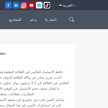
العربية
اتصل بنا
يدعم
المشاريع
English
500 كيلوواط + 1 ميغاواط ساعة (خطة سوليس)
500 كيلو وات + 1.2 ميجا وات في الساعة
français
español
تتصدر الصين الاستثمارات العالمية في مجال الطاقة النظيفة.
العربية
حافظ الاستثمار العالمي في الطاقة النظيفة هذا
أحدث تقرير صادر عن وكالة الطاقة الدولية ح
ما يُعادل ضعف حجم الاستثمار في الوقود الأ
البطاريات قطاعات نشطة، إلا أن هناك اختلافات إقليمية كبيرة، ويتباين أداء الاستثمار باختلاف التقنيات.
تواصل الصين لعب دور محوري في مشهد الاستثمار