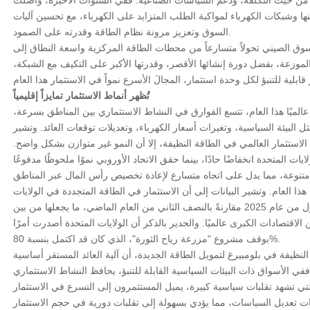
ة من حيث التكلفة، ودعم السياسات الصناعية. ففي السنوات الأخيرة، واصلت
نها وشبكات الكهرباء لمواكبة الطلب المتزايد على الكهرباء، مع تحسين آليات
السوق وتعزيز مرونة نظام الطاقة وقدرته على الصمود.
وق الصيني تحولاً متسارعاً من محطات الطاقة المركزية واسعة النطاق إلى
موزعة، بفضل دورة إنشائها الأقصر، وقدرتها الأكبر على التكيف مع الشبكة،
تُظهر أنماط الاستثمار تمايزاً إقليمياً
عالميًا هذا العام، تتسع الفوارق في النشاط الاستثماري بين المناطق بسرعة،
 البيئة السياسية، وتغيرات أسعار الكهرباء، وتعديلات توقعات العائد. وتشير
 الاستثمار العالمي في الطاقة النظيفة، إلا أن النمو غير متوازن بشكل واضح.
ت المتحدة انخفاضًا حادًا، بينما حقق الاتحاد الأوروبي نموًا ملحوظًا مدفوعًا
هذا العام. وتشير البيانات إلى أن الاستثمار في الطاقة المتجددة في الولايات
المتحدة سينخفض ​​بنسبة 36% في النصف الأول من عام 2025 مقارنةً بالنصف الثاني من العام الماضي، ما يجعلها من بين
لاقتصادات الكبرى عالميًا. والجدير بالذكر أن الولايات المتحدة أصدرت أمرًا
بوقف مشروع "مزرعة رياح الثورة"، الذي كان قد اكتمل بنسبة 80%.
ظيفة في بلومبيرغ لتمويل الطاقة الجديدة، أن آلية العائد المستقر أساسية
في الأسواق ذات البيئات السياسية القابلة للتنبؤ، يحافظ النشاط الاستثماري
لتي تشهد تقلبات سياسية كبيرة، يميل المستثمرون إلى التسرع في الاستثمار