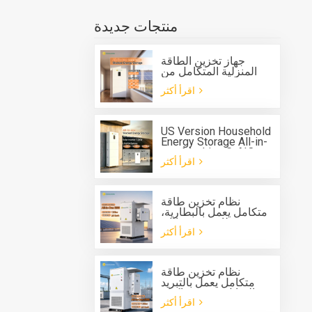
منتجات جديدة
جهاز تخزين الطاقة
المنزلية المتكامل من
جرين صن G-AIO-200-
اقرأ أكثر
S6K/S11K
US Version Household
Energy Storage All-in-
one Machine G-AIO-
اقرأ أكثر
200-U7.2K
نظام تخزين طاقة
متكامل يعمل بالبطارية،
مزود بنظام تبريد سائل،
اقرأ أكثر
للاستخدام الخارجي، من
نوع Solis، بقدرة 125
كيلوواط وسعة 261
كيلوواط/ساعة.
نظام تخزين طاقة
متكامل يعمل بالتبريد
السائل، مزود بعاكس
اقرأ أكثر
هجين بقدرة 125 كيلوواط