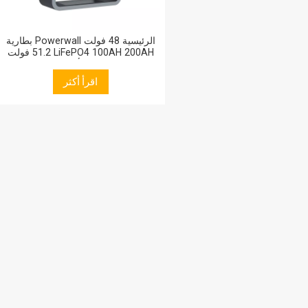
بطارية Powerwall الرئيسية 48 فولت
51.2 فولت LiFePO4 100AH 200AH
300AH حزمة بطارية ليثيوم أيون للطاقة
المنزلية
اقرأ أكثر