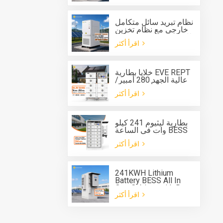
وبطارية بسعة 261
كيلوواط/ساعة،
للاستخدام الخارجي.
نظام تبريد سائل متكامل
خارجي مع نظام تخزين
طاقة بطارية مدمج بقدرة
اقرأ أكثر
125 كيلوواط وسعة 261
كيلوواط ساعة
خلايا بطارية EVE REPT
عالية الجهد 280 أمبير/
ساعة 314 أمبير/ساعة
اقرأ أكثر
نظام بطارية من النوع
الرف ESS
بطارية ليثيوم 241 كيلو
وات في الساعة BESS
خزانة الكل في واحد
اقرأ أكثر
لنظام تخزين الطاقة
241KWH Lithium
Battery BESS All In
One Cabinet with Deye
اقرأ أكثر
three phase Hybrid
inverter