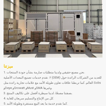
ميزتنا
1. نحن مصنع حقيقي ولدينا متطلبات صارمة بشأن جودة المنتجات.
٢. نقدم خدمات تصنيع المعدات الأصلية (OEM) للعديد من الشركات الرائدة حول
العالم. كما تربطنا علاقات تعاون طويلة الأمد مع علامات تجارية رائدة مثل Solis
وDeye وGrowatt وMust وSMA وغيرها.
3. بصفتنا مصنعًا، لدينا سيطرة أفضل على تكاليف المنتج.
4. كل من الإنتاج والتسليم سريعان للغاية.
5. كما نقدم خدمة ما بعد البيع مستقرة وطويلة الأمد.