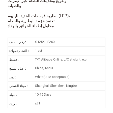
وتفريغ وتحديثات النظام عبر الإنترنت
والصيانة
بطارية فوسفات الحديد الليثيوم (LFP)،
تعتمد حزمة البطارية والنظام
محلول إطفاء الحرائق بالرذاذ
G125K-LE260
رقم الصنف :
1 set
النظام (موك) :
T/T, Alibaba Online, L/C at sight, etc
قسط :
China, Anhui
أصل المنتج :
White(OEM acceptable)
لون :
Shanghai, Shenzhen, Ningbo
ميناء الشحن :
10-15 Days
مهلة :
≤3T
وزن :