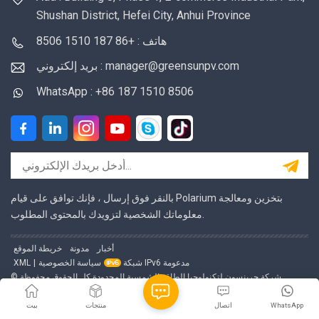
Shushan District, Hefei City, Anhui Province
النظام عبر الإنترنت
النظام عبر الإنترنت
والصيانة بطارية فوسفات
والصيانة بطارية فوسفات
هاتف : +86 187 1510 8506
الحديد الليثيوم (LFP)،
الحديد الليثيوم (LFP)،
بريد إلكتروني : manager@greensunpv.com
تعتمد حزمة البطارية
تعتمد حزمة البطارية
والنظام محلول إطفاء
والنظام محلول إطفاء
WhatsApp : +86 187 1510 8506
الحرائق بالرذاذ
الحرائق بالرذاذ
بالنقر فوق إرسال ، فإنك توافق على قيام Polarium بتخزين ومعالجة
معلوماتك الشخصية لتزويدك بالمحتوى المطلوب.
أخبار
مدونة
خريطة الموقع
شبكة IPv6 مدعومة
سياسة الخصوصية
|
XML
© شركة جرينسون لتكنولوجيا الطاقة الشمسية المحدودة كل الحقوق محفوظة.
WhatsApp
اتصال
منتجات
بيت