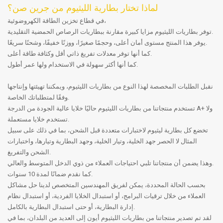
لماذا تختار بطارية الليثيوم من جرين صن؟
في قطاع تخزين الطاقة الكهروضوئية،
توفر بطاريات الليثيوم مزايا كبيرة مقارنة ببطاريات الرصاص الحمضية التقليدية.
يوفر هذا المنتج مستوى أمان أعلى، وحجمًا صغيرًا، ووزنًا خفيفًا، وشحنًا سريعًا.
كما أنها توفر معدلات تفريغ ذاتي أقل وكثافة طاقة أعلى.
كما أنها أكثر سهولة في الاستخدام ولها عمر أطول.
نقبل الطلبات المخصصة لهذا النوع من بطاريات الليثيوم، ويمكننا تهيئتها وإنتاجها
وفقًا لمتطلباتك الخاصة.
تستخدم منتجاتنا من بطاريات الليثيوم حاليًا خلايا عالية الجودة من الدرجة A+ ولا
تستخدم خلايا مستعملة.
تخضع كل بطارية ليثيوم لاختبارات متعددة قبل الشحن، بما في ذلك على سبيل
المثال لا الحصر جهد الخلية، وتيار الخلية، وجهد البطارية وتيارها، واختبارات
الشحن والتفريغ.
وهذا يضمن أن منتجاتنا تلبي احتياجات العملاء من ذوي الدخل المتوسط ​​والعالي.
كما نقدم ضمانًا لمدة 10 سنوات.
بحسب الحالة المحددة، يمكن لفريق المهندسين المتخصص لدينا حل مشاكل
العملاء من خلال ترقيات البرامج، أو استبدال الخلايا الفردية، أو استبدال نظام
إدارة البطارية، أو حتى استبدال البطارية بالكامل.
لقد تم تصدير منتجاتنا من بطاريات الليثيوم أيون إلى العديد من البلدان، بما في