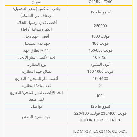
G125K-LE260
نموذج
جانب العاكس (وضع التشغيل/
125 كيلوواط
الإيقاف عن الشبكة)
أقصى قدرة وصول للخلايا
250000
الكهروضوئية (واط)
1000 فولت
أقصى جهد دخل
180 فولت
جهد بدء التشغيل
150-850 فولت
نطاق جهد MPPT
10 × 42 أ
الحد الأقصى لتيار الإدخال
أيون الليثيوم
نوع البطارية
160-1000 فولت
نطاق جهد البطارية
100+100
أقصى تيار للشحن / التفريغ
2
عدد منافذ البطارية
الحد الأقصى لتيار الشحن/التفريغ
100 أ
لكل منفذ
125 كيلوواط
تواصل
220/380 فولت، 230/400 فولت،
جهد الخرج المقنن
0.85Un-1.1Un، 3L+N+PE
IEC 61727، IEC 62116، CEI 0-21،