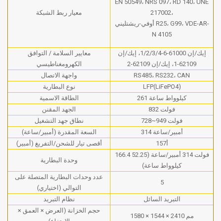
EN 50549، NRS 097، RD 140، UNE
217002،
معيار ربط الشبكة
أوفي-ريشتليني R25، G99، VDE-AR-
N 4105
إيك/إن 61000-6-1/2/3/4، إيك/إن
معايير السلامة / التوافق
62109-1، إيك/إن 62109-2
الكهرومغناطيسي
RS485، RS232، CAN
واجهة الاتصال
LFP(LiFePO4)
نوع البطارية
261 كيلوواط ساعة
الطاقة الاسمية
832 فولت
الجهد المقنن
728~949 فولت
نطاق جهد التشغيل
314 أمبير/ساعة
السعة المقدرة (أمبير/ساعة)
157أ
أقصى تيار للشحن/التفريغ (أمبير)
166.4 فولت 314 أمبير/ساعة (52.25
وحدة البطارية
كيلوواط ساعة)
عدد وحدات البطارية المتصلة على
5
التوالي (اختياري)
التبريد السائل
نظام التبريد
حجم الخزانة (العرض × العمق ×
1580 × 1544 × 2410 مم