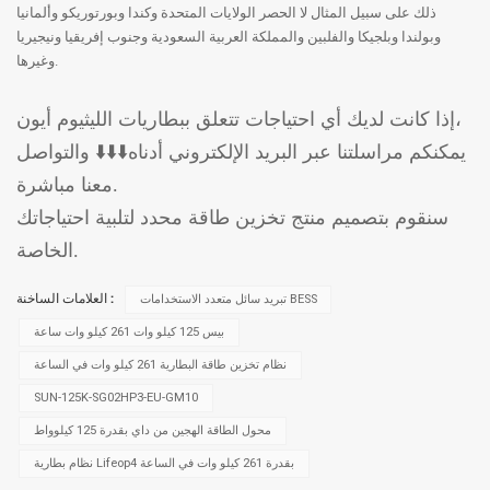
ذلك على سبيل المثال لا الحصر الولايات المتحدة وكندا وبورتوريكو وألمانيا
وبولندا وبلجيكا والفلبين والمملكة العربية السعودية وجنوب إفريقيا ونيجيريا
وغيرها.
إذا كانت لديك أي احتياجات تتعلق ببطاريات الليثيوم أيون،
يمكنكم مراسلتنا عبر البريد الإلكتروني أدناه⬇️⬇️⬇️ والتواصل
معنا مباشرة.
سنقوم بتصميم منتج تخزين طاقة محدد لتلبية احتياجاتك
الخاصة.
العلامات الساخنة :
تبريد سائل متعدد الاستخدامات BESS
بيس 125 كيلو وات 261 كيلو وات ساعة
نظام تخزين طاقة البطارية 261 كيلو وات في الساعة
SUN-125K-SG02HP3-EU-GM10
محول الطاقة الهجين من داي بقدرة 125 كيلوواط
نظام بطارية Lifeop4 بقدرة 261 كيلو وات في الساعة