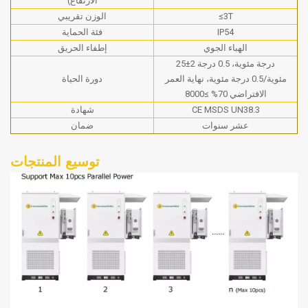
الارتفاع)
≤3T
الوزن تقريبي
IP54
فئة الحماية
الهباء الجوي
إطفاء الحريق
25±2 درجة مئوية، 0.5 درجة
مئوية/0.5 درجة مئوية، نهاية العمر
دورة الحياة
الافتراضي 70% ≥8000
CE MSDS UN38.3
شهادة
عشر سنوات
ضمان
توسيع المنتجات