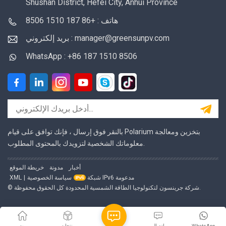
Shushan District, Hefei City, Anhui Province
هاتف : +86 187 1510 8506
بريد إلكتروني : manager@greensunpv.com
WhatsApp : +86 187 1510 8506
بالنقر فوق إرسال ، فإنك توافق على قيام Polarium بتخزين ومعالجة
معلوماتك الشخصية لتزويدك بالمحتوى المطلوب.
أخبار
مدونة
خريطة الموقع
شبكة IPv6 مدعومة
سياسة الخصوصية
|
XML
© شركة جرينسون لتكنولوجيا الطاقة الشمسية المحدودة كل الحقوق محفوظة.
WhatsApp
اتصال
منتجات
بيت