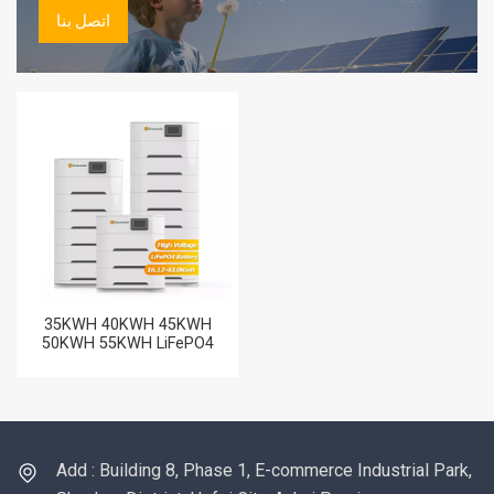
اتصل بنا
35KWH 40KWH 45KWH
50KWH 55KWH LiFePO4
بطاريات عالية الجهد قابلة
للشحن سعر بطارية تخزين
الليثيوم
Add : Building 8, Phase 1, E-commerce Industrial Park,