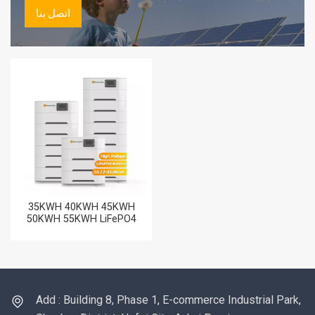
اتصل بنا
35KWH 40KWH 45KWH
50KWH 55KWH LiFePO4
بطاريات عالية الجهد قابلة
للشحن سعر بطارية تخزين
الليثيوم
Add : Building 8, Phase 1, E-commerce Industrial Park,