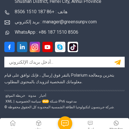
Shushan District, Hefei City, Anhui Province
هاتف : +86 187 1510 8506
بريد إلكتروني : manager@greensunpv.com
WhatsApp : +86 187 1510 8506
بالنقر فوق إرسال ، فإنك توافق على قيام Polarium بتخزين ومعالجة
معلوماتك الشخصية لتزويدك بالمحتوى المطلوب.
أخبار
مدونة
خريطة الموقع
شبكة IPv6 مدعومة
سياسة الخصوصية
|
XML
© شركة جرينسون لتكنولوجيا الطاقة الشمسية المحدودة كل الحقوق محفوظة.
WhatsApp
اتصال
منتجات
بيت