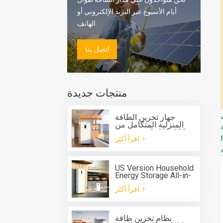
أيام الأسبوع عبر البريد الإلكتروني أو
الهاتف.
اتصل بنا
منتجات جديدة
جهاز تخزين الطاقة
المنزلية المتكامل من
جرين صن G-AIO-200-
اقرأ أكثر
S6K/S11K
US Version Household
Energy Storage All-in-
one Machine G-AIO-
اقرأ أكثر
200-U7.2K
نظام تخزين طاقة