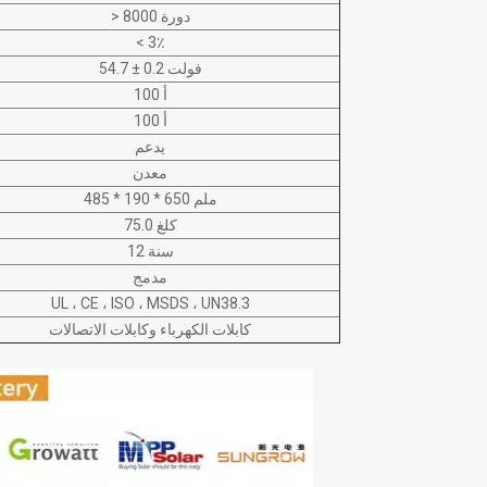
> 8000 دورة
< 3٪
54.7 ± 0.2 فولت
100 أ
100 أ
يدعم
معدن
485 * 190 * 650 ملم
75.0 كلغ
12 سنة
مدمج
UL ، CE ، ISO ، MSDS ، UN38.3
كابلات الكهرباء وكابلات الاتصالات