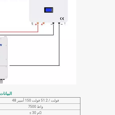
.6V 200Ah
48 فولت / 51.2 فولت 150 أمبير
7500 واط
≤ 30 مΩ