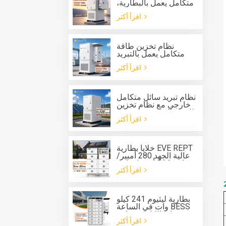
متكامل يعمل بالبطارية،
مزود بنظام تبريد سائل،
اقرأ أكثر
للاستخدام الخارجي، من
نوع Solis، بقدرة 125
كيلوواط وسعة 261
كيلوواط/ساعة.
نظام تخزين طاقة
متكامل يعمل بالتبريد
السائل، مزود بعاكس
اقرأ أكثر
هجين بقدرة 125 كيلوواط
وبطارية بسعة 261
كيلوواط/ساعة،
للاستخدام الخارجي.
نظام تبريد سائل متكامل
خارجي مع نظام تخزين
طاقة بطارية مدمج بقدرة
اقرأ أكثر
125 كيلوواط وسعة 261
كيلوواط ساعة
خلايا بطارية EVE REPT
عالية الجهد 280 أمبير/
ساعة 314 أمبير/ساعة
اقرأ أكثر
نظام بطارية من النوع
الرف ESS
بطارية ليثيوم 241 كيلو
وات في الساعة BESS
خزانة الكل في واحد
اقرأ أكثر
لنظام تخزين الطاقة