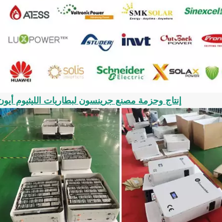
إنتاج وحزمة مصنع جرينسون لبطاريات الليثيوم أيون