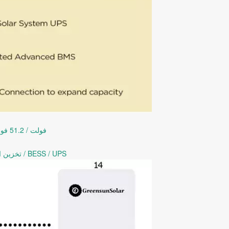
نطاق قدرة بطارية Powerwall LiFePO4 48 فولت / 51.2 فولت 100 أمبير 150 أمبير 200 أمبير
أفضل خيار لتخزين الطاقة المنزلية / نظام تخزين الطاقة ESS / تخزين الطاقة الشمسية / BESS / UPS