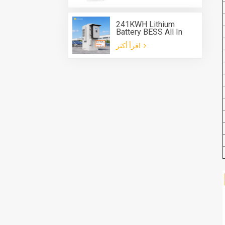
241KWH Lithium
Battery BESS All In
One Cabinet with Deye
اقرأ أكثر
three phase Hybrid
inverter