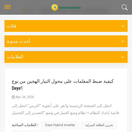
محول طاقة هجين من نوع ديي بقوة 12 كيلو واط
بيت
فئات
أحدث مدونة
العلامات
كيفية ضبط المعلمات على محول التيار الهجين من نوع
Deye؟
Apr 24, 2026
انتقل إلى الصفحة الرئيسية وانقر على أيقونة "الترس".انتقل إلى
قائمة إعداد النظام > نظام وضع العمل في وضع "التصدير إلى التحميل
بدون تصدير" ووضع "البطارية أولاً"تُستخدم الطاقة الكهروضوئية أولاً
العلامات الساخنة :
تخزين الطاقة المنزلية
Deye Hybrid Inverter
لشحن بطارية ثم تُستخدم لتشغيل الحمل.عندما يكون خيار "بيع الطاقة