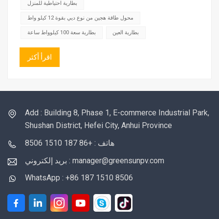
الشمسية" نشطًا، يمكن بيع الطاقة الفائضة مرة أ...
بطارية احتياطية للمنزل
محول طاقة هجين من نوع ديي بقوة 12 كيلو واط
بطارية العين
بطارية سعة 100 كيلوواط ساعة
اقرأ أكثر
Add : Building 8, Phase 1, E-commerce Industrial Park,
Shushan District, Hefei City, Anhui Province
هاتف : +86 187 1510 8506
بريد إلكتروني : manager@greensunpv.com
WhatsApp : +86 187 1510 8506