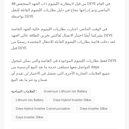
ببطارية الليثيوم ذات الجهد المنخفض 48V من قبل DEYE في العام
الماضي وتم إدراجها بنجاح في دليل بطاريات الليثيوم القابلة للنقل
بواسطة DEYE.
في الوقت الحاضر، اجتازت بطاريات الليثيوم عالية الجهد الخاصة
بشركتنا أيضًا اختبار الاتصال لعاكس تخزين الطاقة عالي الجهد DEYE.
لقد دخلت قائمة بطاريات الليثيوم القابلة للانتقال المعتمدة رسميًا من
قبل DEYE.
فقط بطاريات الليثيوم الموجودة في القائمة والتي يمكن لمحول DEYE
التواصل معها ستتلقى خدمة ما بعد البيع الرسمية من deye.
جميع العلامات التجارية الأخرى التي تفشل في الاختبار لن تقدم أي
ضمان ودعم ما بعد البيع.
العلامات الساخنة :
Greensun Lithium Ion Battery
Lithium Ion Battery
Deye Hybrid Inverter 50kw
Deye Hybrid Inverter Communication
Deye Inverter 50kw
Deye Inverter 20kw