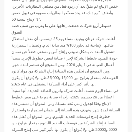
خفض الإنتاج لم تتلقَّ بعد أي ردود فعل من مصنّعي البطاريات الآخرين،
وأضاف: "مع ذلك، قد يجد مصنّعو البطاريات صعوبة في قبول خفض
الإنتاج بنسبة 50%".
تسيطر أربع شركات خفضت إنتاجها على ما يقرب من نصف حصة
السوق.
أعلنت شركة هونان يونينغ، مساء يوم 25 ديسمبر، أن معدل استغلال
طاقتها الإنتاجية قد تجاوز 100% منذ بداية العام. ولضمان استمرارية
تشغيل المعدات بشكل طبيعي وإنتاج آمن ومستقر، فضلاً عن ضمان
جودة المنتج، تخطط الشركة لإجراء صيانة لبعض خطوط الإنتاج. ستبدأ
أعمال الصيانة في 1 يناير 2026، ومن المتوقع أن تستمر لمدة شهر.
ومن المتوقع أن تُخفّض هذه الصيانة إنتاج الشركة من مواد كاثود
الفوسفات بمقدار يتراوح بين 15,000 و35,000 طن، ولا يُتوقع أن يكون
لها تأثير كبير على أداء الشركة التشغيلي في عام 2026.
في مساء اليوم نفسه، أعلنت شركة وانرون للطاقة الجديدة أنها ستبدأ
اعتبارًا من 28 ديسمبر 2025، بإجراء صيانة دورية على بعض خطوط
الإنتاج وفقًا لجدول زمني مُعد مسبقًا، ومن المتوقع أن تستمر هذه
الصيانة لمدة شهر. وتهدف هذه الصيانة إلى ضمان استمرارية واستقرار
خطوط إنتاج فوسفات الحديد الليثيوم. ومن المتوقع أن تُقلل هذه
الصيانة إنتاج الشركة من فوسفات الحديد الليثيوم بمقدار يتراوح بين
5000 و20000 طن، ولا يُتوقع أن يكون لها تأثير كبير على إنتاج الشركة