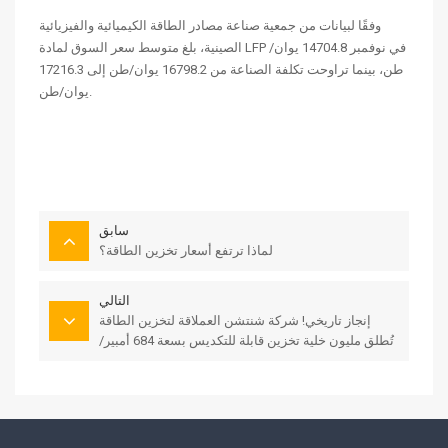
وفقًا لبيانات من جمعية صناعة مصادر الطاقة الكيميائية والفيزيائية
الصينية، بلغ متوسط ​​سعر السوق لمادة LFP في نوفمبر 14704.8 يوان/
طن، بينما تراوحت تكلفة الصناعة من 16798.2 يوان/طن إلى 17216.3
يوان/طن.
سابق
لماذا ترتفع أسعار تخزين الطاقة؟
التالي
إنجاز تاريخي! شركة شنتشن العملاقة لتخزين الطاقة
تُطلق مليون خلية تخزين قابلة للتكديس بسعة 684 أمبير/
ساعة