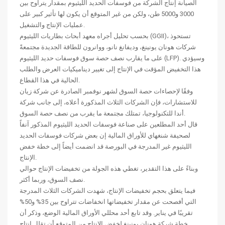
الصيانة إنتاج الشركة من فوسفات الحديد الليثيوم بمقدار يتراوح بين
3000 و5000 طن، ولكن من غير المتوقع أن يكون لها تأثير كبير على
عمليات الإنتاج والتشغيل.
بحسب تحليل أجراه معهد أبحاث بطاريات الليثيوم (GGII)، تستحوذ
شركات هونان يونينغ، وديفانغ نانو، ووانرون للطاقة الجديدة مجتمعةً
على ما يقارب نصف حصة سوق فوسفات حديد الليثيوم (LFP). وسيؤدي
هذا التخفيض المؤقت في الإنتاج إلى تغيير ديناميكيات العرض والطلب
الحالية في هذا القطاع.
وفقًا لإحصاءات حصة السوق لشهر نوفمبر الصادرة عن شركة زيان
للاستشارات، فإن الشركات الثلاث المذكورة أعلاه، إلى جانب شركة
أندا للتكنولوجيا، تمتلك مجتمعة ما يقرب من نصف حصة السوق.
قال أحد المطلعين على صناعة فوسفات الحديد الليثيوم المذكور آنفاً
لصحيفة شنغهاي للأوراق المالية إن بعض شركات فوسفات الحديد
الليثيوم غير المدرجة في البورصة قد انضمت أيضاً إلى خطة خفض
الإنتاج.
وبناءً على هذا التقدير، تغطي هذه الجولة من تخفيضات الإنتاج حوالي
نصف السوق، وربما أكثر.
فيما يتعلق بحجم تخفيضات الإنتاج، شهدت الشركات الثلاث المدرجة
التي أفصحت عن مقدار تخفيضاتها انخفاضات تتراوح بين 35% و50%
تقريبًا في يناير. وقد تابع أحد محللي الأوراق المالية الوضع، وذكر أن
خطة شركة هونان يونينغ لخفض الإنتاج من المتوقع أن تقلل إنتاج