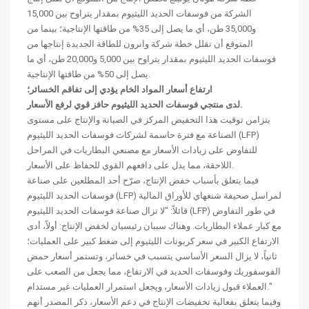
الشركة من فوسفات الحديد الليثيوم بمقدار يتراوح بين 15,000
و35,000 طن، أي ما يصل إلى 35% من طاقتها الإنتاجية؛ بينما من
المتوقع أن تقلل خطة شركة وانرون للطاقة الجديدة إنتاجها من
فوسفات الحديد الليثيوم بمقدار يتراوح بين 5,000 و20,000 طن، أي ما
يصل إلى 50% من طاقتها الإنتاجية.
ارتفاع أسعار المواد الخام يؤدي إلى تفاقم الخسائر؛
لدى منتجي فوسفات الحديد الليثيوم حافز قوي لرفع الأسعار.
يتزامن توقيت هذا التخفيض المركز في الصيانة والإنتاج على مستوى
الصناعة مع فترة حاسمة لشركات فوسفات الحديد الليثيوم (LFP)
للتفاوض على زيادات الأسعار مع مصنعي البطاريات في المراحل
اللاحقة، مما يدل على دافعهم القوي للحفاظ على الأسعار.
فيما يتعلق بأسباب خفض الإنتاج، صرّح أحد المطلعين على صناعة
فوسفات الحديد الليثيوم (LFP) لمراسل صحيفة شنغهاي للأوراق المالية
قائلاً: "لا تزال صناعة فوسفات الحديد الليثيوم (LFP) في طور التفاوض
مع كبار عملاء البطاريات. وهناك سببان رئيسيان لخفض الإنتاج: أولاً، أدى
الارتفاع الكبير في سعر كربونات الليثيوم إلى ضغط كبير على العمليات؛
ثانياً، لا يزال السعر الأساسي يتسبب في خسائر، وتستمر أسعار حمض
الفوسفوريك وفوسفات الحديد في الارتفاع، مما يجعل من الصعب على
العملاء قبول زيادات الأسعار، ويجعل استمرار العمليات غير مستدام."
وفيما يتعلق بفعالية تخفيضات الإنتاج في دعم الأسعار، ذكر المصدر أنهم