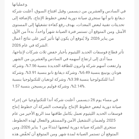
وعملياتها.
في السادس والعشرين من ديسمبر، وقبل افتتاح السوق، أعلنت شركة
ديفانغ نانو أنها ستجري صيانة دورية لبعض خطوط الإنتاج، بالإضافة إلى
تحديثات تقنية لبعض المعدات، بهدف رفع كفاءة تشغيلها إلى المستوى
الأمثل. ومن المتوقع أن تستمر فترة الصيانة شهراً واحداً، بدءاً من الأول
من يناير 2026. ولا يُتوقع أن يكون لها تأثير كبير على نتائج أعمال
الشركة في عام 2026.
تأثر قطاع فوسفات الحديد الليثيوم بأخبار خفض ثلاث شركات لإنتاجها،
مما أدى إلى ارتفاع أسهمه في السادس والعشرين من الشهر.
وارتفعت أسهم شركة وانرون للطاقة الجديدة بنسبة 7.56%، وشركة
هونان يونينغ بنسبة 6.49%، وشركة ديفانغ نانو بنسبة 3.91%، وشركة
أندا للتكنولوجيا بنسبة 3.38%، وشركة لونغبان للتكنولوجيا بنسبة
2.14%، وشركة فوليم بريسيجن بنسبة 1.57%.
في مساء يوم 26 ديسمبر، أعلنت شركة أندا للتكنولوجيا عن إجراء
صيانة دورية لبعض خطوط الإنتاج. وأوضحت الشركة أن خطوط إنتاج
فوسفات الحديد الليثيوم تعمل بكامل طاقتها منذ الربع الأخير من عام
2025. ولضمان التشغيل الآمن والمستقر والفعال لهذه الخطوط،
ستجري الشركة صيانة دورية لبعضها ابتداءً من 1 يناير 2026، ومن
المتوقع أن تستمر الصيانة لمدة شهر. ومن المتوقع أن تُخفّض هذه