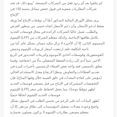
لم يتلقوا بعد أي ردود فعل من الشركات المصنعة، "ومع ذلك، قد تجد
شركات البطاريات صعوبة في قبول خفض مماثل بنسبة 50٪ في
الإنتاج".
يرى محلل الأوراق المالية المذكور آنفًا أن توقفات الإنتاج تُعدّ ورقة
ضغط لدعم الأسعار، وأن دعم الأسعار اتجاه حتمي. من منظور العرض
والطلب، تعمل حاليًا الشركات الرائدة في مجال فوسفات الحديد
الليثيوم (LFP) بكامل طاقتها الإنتاجية، وكذلك معظم الشركات من
المستوى الثاني، إلا أن الأخيرة لا تزال تتكبد خسائر بشكل عام. أما من
ناحية التكلفة، فقد ارتفعت أسعار كربونات الليثيوم وحمض
الفوسفوريك وفوسفات أحادي الأمونيوم وكبريتات الحديدوز في الربع
الأخير، مما أدى إلى زيادة الضغط التشغيلي بدلًا من انخفاضه. وفيما
يتعلق بالتسعير، فقد واجه بعض العملاء الرئيسيين تأخيرات كبيرة في
تقديم العطاءات والتفاوض. ونظرًا لارتفاع معدل الاستخدام الحالي
(مؤشر على كفاءة المعدات في خلق القيمة خلال وقتها المتاح)، فإن
التخفيضات المشتركة في الإنتاج من قبل مصنعي فوسفات الحديد
الليثيوم (LFP) تُظهر موقفًا موحدًا، مما يجعل الحفاظ على سعر
فوسفات الحديد الليثيوم اتجاهًا حتميًا.
تُظهر البيانات أنه على الرغم من تحسن الطلب في السوق بشكل
واضح وعودة معدلات تشغيل المؤسسات إلى نطاق مزدهر، إلا أن
معظم مصنعي بطاريات الليثيوم لا يزالون يعملون بخسارة.