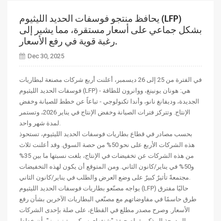
يحافظ منتجو فوسفات الحديد الليثيوم (LFP)
بشكل جماعي على أسعار مستقرة، مما يشير إلى
رغبة قوية في رفع الأسعار.
Dec 30, 2025
في الفترة من 25 إلى 26 ديسمبر، أعلنت أربع شركات مصنعة لبطاريات
فوسفات الحديد الليثيوم (LFP) - هي: هونان يونينغ، ووانرون للطاقة
الجديدة، وديفانغ نانو، وأندا تكنولوجي - تباعاً عن خطط للصيانة وخفض
الإنتاج. وتتركز فترات الصيانة وخفض الإنتاج في يناير 2026، وتستمر
لمدة شهر واحد.
بحسب مصادر في قطاع بطاريات فوسفات الحديد الليثيوم، تستحوذ
هذه الشركات الأربع على نحو 50% من حصة السوق. وقد أعلنت ثلاث
من هذه الشركات عن تخفيضات في الإنتاج، بلغت نسبتها ما بين 35%
و50% في يناير/كانون الثاني. ومن المتوقع أن يكون لهذه التخفيضات
مجتمعةً تأثيرٌ كبيرٌ على وضع العرض والطلب في يناير/كانون الثاني.
يواجه مصنّعو بطاريات فوسفات الحديد الليثيوم (LFP) حاليًا مفترق
طرق حاسمًا في مفاوضاتهم مع مصنّعي البطاريات الآخرين بشأن رفع
الأسعار. وصرح مصدر مطلع في القطاع، على صلة بإحدى الشركات
المدرجة المذكورة، لصحيفة "شنغهاي سيكيوريتيز نيوز" بأن خطط