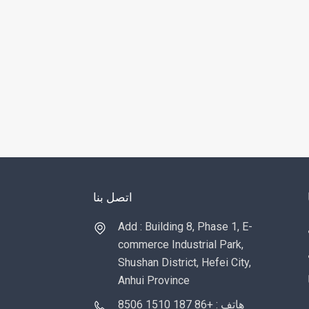
اتصل بنا
Add : Building 8, Phase 1, E-
commerce Industrial Park,
Shushan District, Hefei City,
Anhui Province
هاتف : +86 187 1510 8506