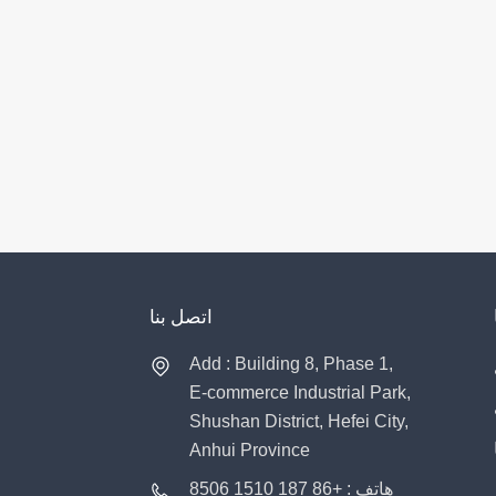
اتصل بنا
Add : Building 8, Phase 1,
E-commerce Industrial Park,
Shushan District, Hefei City,
Anhui Province
هاتف : +86 187 1510 8506