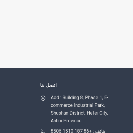
اتصل بنا
Add : Building 8, Phase 1, E-
commerce Industrial Park,
Shushan District, Hefei City,
Anhui Province
هاتف : +86 187 1510 8506