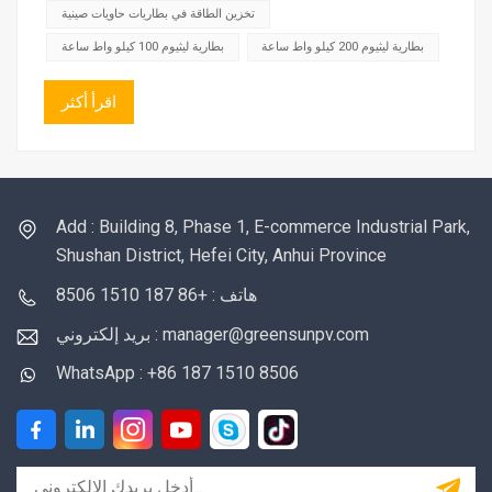
كيلوواط/...
تخزين الطاقة في بطاريات حاويات صينية
بطارية ليثيوم 200 كيلو واط ساعة
بطارية ليثيوم 100 كيلو واط ساعة
اقرأ أكثر
Add : Building 8, Phase 1, E-commerce Industrial Park,
Shushan District, Hefei City, Anhui Province
هاتف : +86 187 1510 8506
بريد إلكتروني : manager@greensunpv.com
WhatsApp : +86 187 1510 8506