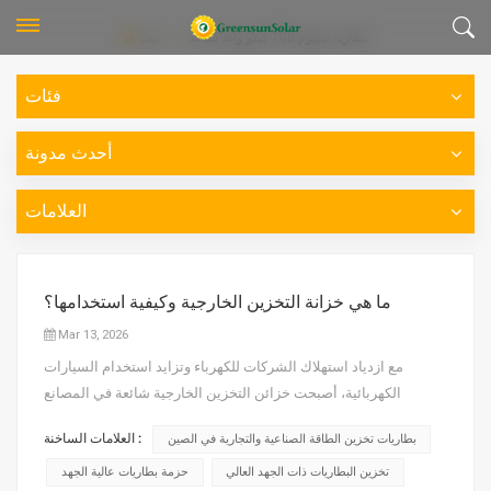
بطارية ليثيوم 100 كيلو واط ساعة
بيت
فئات
أحدث مدونة
العلامات
ما هي خزانة التخزين الخارجية وكيفية استخدامها؟
Mar 13, 2026
مع ازدياد استهلاك الشركات للكهرباء وتزايد استخدام السيارات
الكهربائية، أصبحت خزائن التخزين الخارجية شائعة في المصانع
ومحطات الشحن والمراكز التجارية. ويتساءل العديد من المشترين:
العلامات الساخنة :
بطاريات تخزين الطاقة الصناعية والتجارية في الصين
كيف أختار خزانة آمنة وسهلة التوسيع؟سنستخدم اليوم خزانات الطاقة
الخارجية من نوع Greensun بسعة 113 كيلوواط/ساعة و240
تخزين البطاريات ذات الجهد العالي
حزمة بطاريات عالية الجهد