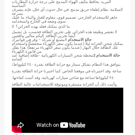
التبريد: يحافظ مكيف الهواء المدمج على درجة حرارة البطاريات
المناسبة
السلامة: نظام إطفاء حريق مدمج. في حال حدوث أي خلل، فإنه يتصرف
بسرعة.
جاهز للاستخدام الخارجي: تصميم قوي، مقاوم للغبار والماء. ما عليك
سوى وضعه في الخارج واستخدامه.
3. ما الذي يمكنك فعله بهذه الخزائن؟
لا تقتصر وظيفة هذه الخزائن على تخزين الطاقة فحسب، بل تشمل
أيضاً تخزين الطاقة. إليكم مثالين واقعيين:
حالة الاستخدام 1
مصنع أو شركة – وفر في فواتيرك
يمكنك شحن الخزانة ليلاً (عندما يكون سعر الكهرباء منخفضاً) واستخدام
تلك الطاقة خلال النهار (عندما يكون سعر الكهرباء مرتفعاً). هذا يقلل
من فاتورة الكهرباء.
حالة الاستخدام 2
محطة شحن السيارات الكهربائية - طاقة إضافية عند
الحاجة
يتوافق هذا النظام بشكل ممتاز مع خزانة الطاقة بقدرة ٢٤٠ كيلوواط/
ساعة. وقد اختبرناه في موقعنا الخاص. كما اختبرنا خزانة الطاقة بقدرة
٢٤٠ كيلوواط/ساعة مع شاحن سيارات كهربائية، وقد أثبتت كفاءتها.
وأثبت ذلك أن الخزانة مستقرة وموثوقة للاستخدامات عالية الطاقة.