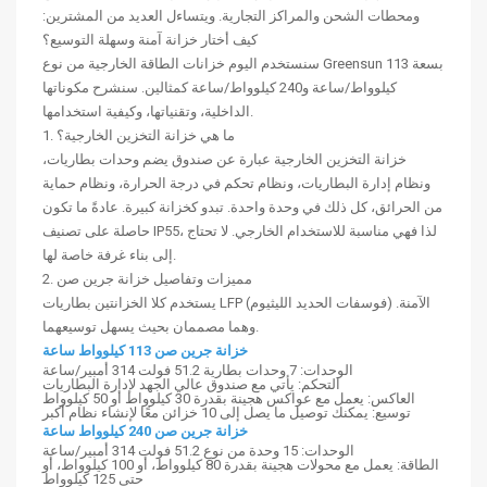
ومحطات الشحن والمراكز التجارية. ويتساءل العديد من المشترين:
كيف أختار خزانة آمنة وسهلة التوسيع؟
سنستخدم اليوم خزانات الطاقة الخارجية من نوع Greensun بسعة 113
كيلوواط/ساعة و240 كيلوواط/ساعة كمثالين. سنشرح مكوناتها
الداخلية، وتقنياتها، وكيفية استخدامها.
1. ما هي خزانة التخزين الخارجية؟
خزانة التخزين الخارجية عبارة عن صندوق يضم وحدات بطاريات،
ونظام إدارة البطاريات، ونظام تحكم في درجة الحرارة، ونظام حماية
من الحرائق، كل ذلك في وحدة واحدة. تبدو كخزانة كبيرة. عادةً ما تكون
حاصلة على تصنيف IP55، لذا فهي مناسبة للاستخدام الخارجي. لا تحتاج
إلى بناء غرفة خاصة لها.
2. مميزات وتفاصيل خزانة جرين صن
يستخدم كلا الخزانتين بطاريات LFP (فوسفات الحديد الليثيوم) الآمنة.
وهما مصممان بحيث يسهل توسيعهما.
خزانة جرين صن 113 كيلوواط ساعة
الوحدات: 7 وحدات بطارية 51.2 فولت 314 أمبير/ساعة
التحكم: يأتي مع صندوق عالي الجهد لإدارة البطاريات
العاكس: يعمل مع عواكس هجينة بقدرة 30 كيلوواط أو 50 كيلوواط
توسيع: يمكنك توصيل ما يصل إلى 10 خزائن معًا لإنشاء نظام أكبر
خزانة جرين صن 240 كيلوواط ساعة
الوحدات: 15 وحدة من نوع 51.2 فولت 314 أمبير/ساعة
الطاقة: يعمل مع محولات هجينة بقدرة 80 كيلوواط، أو 100 كيلوواط، أو
حتى 125 كيلوواط