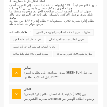
4. لماذا تختار خزانة معيارية؟
سهولة التوسع: ابدأ بـ 113 كيلوواط ساعة. إذا احتجت إلى المزيد، أضف
خزانة أخرى. يمكنك توصيل ما يصل إلى 10 وحدات.
سهل التركيب: أنظمة التبريد ومكافحة الحرائق موجودة مسبقًا. ما
عليك سوى توصيل العاكس بالشبكة الكهربائية في الموقع. يوفر ذلك
الوقت.
آمن: بطارية LFP + نظام إدارة بطارية ثلاثي المستويات + نظام إنذار
حريق. يوفر لك حماية كاملة
العلامات الساخنة :
بطاريات تخزين الطاقة الصناعية والتجارية في الصين
تخزين البطاريات ذات الجهد العالي
حزمة بطاريات عالية الجهد
تخزين الطاقة في بطاريات حاويات صينية
بطارية ليثيوم 200 كيلو واط ساعة
بطارية ليثيوم 100 كيلو واط ساعة
سابق
تمت الموافقة على بطارية ليثيوم GREENSUN من قبل
دليل اتصالات العاكس DEYE
التالي
كيفية إعداد اتصال نظام إدارة البطارية (BMS) بين
بطارية الليثيوم من Greensun ومحول الطاقة الهجين من
Deye؟