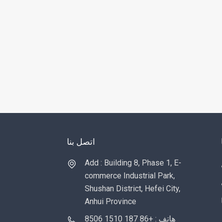
اتصل بنا
Add : Building 8, Phase 1, E-
commerce Industrial Park,
Shushan District, Hefei City,
Anhui Province
هاتف : +86 187 1510 8506