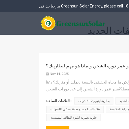
+8
مرحبا بك في Greensun Solar Energy, please call
261 كيلو وات في الساعة تبريد سائل خارجي BESS
بطارية LiFePO4 12.8V و 25.6V
48V & 51.2V بطارية LiFePO4
نظام تخزين الطاقة الخارجي بقدرة 261 كيلوواط ساعة (مدمج في نظام التحكم في الطاقة)
و عمر دورة الشحن ولماذا هو مهم لبطاريتك؟
Nov 14, 2025
ن ما معناه الحقيقي بالنسبة لعملك أو منزلك؟ دعنا
 بالضبط؟يُشير عمر دورة الشحن إلى عدد دورات الشحن
العلامات الساخنة :
بطارية ليثيوم 51.2 فولت
نزلية المكدسة
مصنع طاقة سكني 48 فولت LiFePO4
حاوية بطارية ليثيوم للطاقة الشمسية