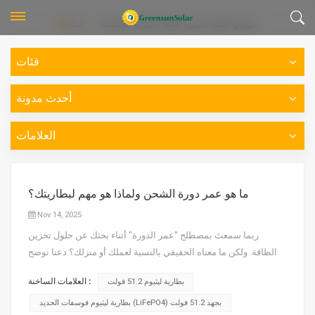
موردي أنظمة تخزين الطاقة المنزلية المكدسة
بيت
فئات
أحدث مدونة
العلامات
ما هو عمر دورة الشحن ولماذا هو مهم لبطاريتك؟
Nov 14, 2025
ربما سمعتَ بمصطلح "عمر الدورة" أثناء بحثك عن حلول تخزين
الطاقة. ولكن ما معناه الحقيقي بالنسبة لعملك أو منزلك؟ دعنا نوضح
لماذا يُعدّ هذا الرقم الواحد أكثر أهمية مما تتصور.ما هي دورة الحياة
العلامات الساخنة :
بطارية ليثيوم 51.2 فولت
بالضبط؟يُشير عمر دورة الشحن إلى عدد دورات الشحن والتفريغ
الكاملة التي يمكن للبطارية أن تُجريها قبل انتهاء عمرها...
بطارية ليثيوم فوسفات الحديد (LiFePO4) بجهد 51.2 فولت