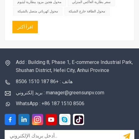
تحكم ذكية تضمن تشغيل ألواح الطاقة الشمسية بأعلى كفاءة ممكنة.
سعر بطارية العاكس المنزلي
محول هجين مزود ببطارية ليثيوم
تخ...
محول الطاقة خارج الشبكة
محول كهربائي متصل بالشبكة
اقرأ أكثر
Add : Building 8, Phase 1, E-commerce Industrial Park,
Shushan District, Hefei City, Anhui Province
هاتف : +86 187 1510 8506
بريد إلكتروني : manager@greensunpv.com
WhatsApp : +86 187 1510 8506