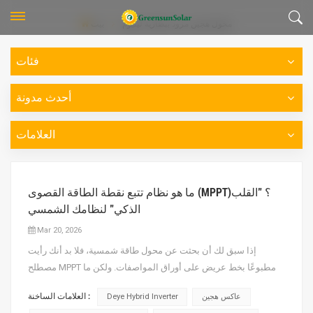
محول هجين مزود ببطارية ليثيوم
بيت
فئات
أحدث مدونة
العلامات
ما هو نظام تتبع نقطة الطاقة القصوى (MPPT)؟ "القلب
الذكي" لنظامك الشمسي
Mar 20, 2026
إذا سبق لك أن بحثت عن محول طاقة شمسية، فلا بد أنك رأيت
مصطلح MPPT مطبوعًا بخط عريض على أوراق المواصفات. ولكن ما
معناه في الواقع، ولماذا يجب أن تهتم به؟دعونا نشرح الأمر بلغة
العلامات الساخنة :
عاكس هجين
Deye Hybrid Inverter
بسيطة. ما هو MPPT؟MPPT تعني تتبع نقطة الطاقة القصوى.إنها تقنية