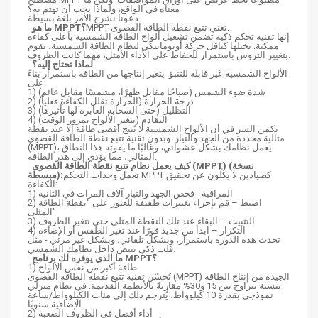
معناه في الواقع، ولماذا يجب أن تهتم به؟
دعونا نشرح الأمر بلغة بسيطة.
MPPT تعني تتبع نقطة الطاقة القصوى.
ما هو MPPT؟
إنها تقنية تحكم ذكية تضمن تشغيل ألواح الطاقة الشمسية بأعلى كفاءة
ممكنة. تخيلها كناقل حركة أوتوماتيكي لنظام الطاقة الشمسية، يقوم
بتغيير التروس باستمرار للحفاظ على الأداء الأمثل، مهما كانت الظروف.
لماذا تحتاج إليه؟
الألواح الشمسية غير قابلة للتنبؤ. يتغير إنتاجها من الطاقة باستمرار بناءً
على:
1) شدة ضوء الشمس (صباحًا مقابل ظهرًا، مشمسًا مقابل غائم)
2) درجة الحرارة (الحرارة تقلل الكفاءة فعلياً)
3) التظليل (حتى السحابة العابرة لها تأثيرها)
4) التقادم (تتغير الألواح بمرور الوقت)
يكمن السر في أن الألواح الشمسية لا تُنتج أقصى طاقة إلا عند نقطة
مثالية محددة من الجهد والتيار. وبدون تقنية تتبع نقطة الطاقة القصوى
(MPPT)، يعمل نظامك بشكل عشوائي، وغالبًا ما يفوته هذا النطاق
المثالي، مما يؤدي إلى هدر الطاقة.
كيف يعمل نظام تتبع نقطة الطاقة القصوى (MPPT) (نسخة
تعمل وحدات التحكم MPPT كصيادين لا يكلّون عن تحقيق
مبسطة):
الكفاءة:
1) المراقبة - فحص الجهد والتيار آلاف المرات في الثانية
2) اضبط – قم بإجراء تغييرات طفيفة للعثور على "نقطة الطاقة
المثلى"
3) التثبيت – البقاء عند تلك النقطة المثلى حتى تتغير الظروف
4) التكرار – ابدأ من جديد فورًا عند تغير الطقس أو الإضاءة
تحدث هذه الدورة باستمرار، وبشكل تلقائي، وبشكل غير مرئي - مثل
قلب ذكي ينبض داخل نظامك الشمسي.
ما الذي يوفره لك برنامج MPPT؟
1) طاقة أكبر من نفس الألواح
تُحسّن تقنية تتبع نقطة الطاقة القصوى (MPPT) الجيدة من إنتاج الطاقة
بنسبة تتراوح بين 15 و30% مقارنةً بالأنظمة القديمة. في نظام منزلي
نموذجي بقدرة 10 كيلوواط، يُترجم ذلك إلى مئات الكيلوواط/ساعة
الإضافية سنويًا.
2) أداء أفضل في الظروف الصعبة