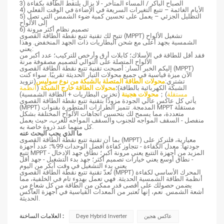
3) الصباح الباكر / المساء المتأخر - لا يزال يلتقط الطاقة بكفاءة
4) الأيام الغائمة – تتبع التغيرات السريعة في الإضاءة في الوقت الفعلي
5) التظليل الجزئي – يعمل على تحسين كمية ضوء الشمس التي تصل
إلى الألواح
6) تصميم نظام أكثر مرونة
تتيح لك تقنية تتبع نقطة الطاقة القصوى (MPPT) تشغيل الألواح
الشمسية بجهد أعلى مع شحن البطاريات ذات الجهد المنخفض. وهذا
يعني:
فقد أقل للطاقة في الأسلاك؛ كابلات أرق وأرخص للتركيب؛ عدد أكبر من
الألواح المتصلة على التوالي لتصميم مصفوفة مرنة
إليكم الخبر السار: أصبحت تقنية تتبع نقطة الطاقة القصوى (MPPT)
الآن ميزة قياسية في جميع محولات التيار الحديثة تقريبًا. سواء كنت
تشتري:
محولات الطاقة المتصلة بالشبكة من نوع سوليس
(تزويد
الشبكة الكهربائية بالطاقة)؛
محولات الطاقة خارج الشبكة
(
أنظمة
مستقلة
)
；
محولات هجينة
(تخزين البطاريات + الطاقة الشمسية)
يأتي كل عاكس عالي الجودة مزودًا بتقنية تتبع نقطة الطاقة القصوى
(MPPT) المدمجة. تتميز الطرازات المتطورة بقنوات MPPT مستقلة
متعددة، مما يسمح لك بتحسين اتجاهات الألواح المختلفة بشكل
منفصل - السقف المواجه للجنوب والسقف المواجه للغرب، حيث يعمل
كل منهما عند ذروة خاصة به.
ما الذي يجب البحث عنه
بما أن تقنية تتبع نقطة الطاقة القصوى (MPPT) معيارية، فلنركز على
جودتها: معدل الكفاءة - تتجاوز كفاءة أفضل الوحدات 99%؛ عدد أجهزة
تتبع MPPT - المزيد من أجهزة التتبع يعني مرونة أكبر؛ نطاق جهد الإدخال
- نطاق أوسع يعني خيارات تصميم أكثر؛ جهد بدء التشغيل - جهد أقل
يعني بدء التشغيل في وقت أبكر من اليوم
تُعدّ تقنية تتبع نقطة الطاقة القصوى (MPPT) المحرك الأساسي لكفاءة
أنظمة الطاقة الشمسية الحديثة. فهي تعمل بهدوء تام في الخلفية، مما
يضمن حصولك على أقصى قدر ممكن من الطاقة من كل شعاع من
أشعة الشمس. نعم، إنها تُعتبر من المعدات القياسية في أجهزة العاكس
الحديثة.
العلامات الساخنة :
عاكس هجين
Deye Hybrid Inverter