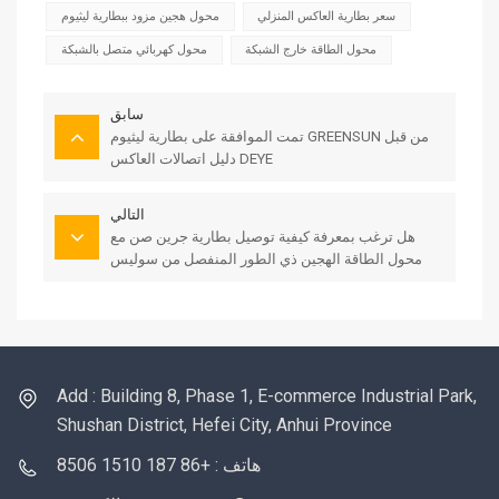
سعر بطارية العاكس المنزلي
محول هجين مزود ببطارية ليثيوم
محول الطاقة خارج الشبكة
محول كهربائي متصل بالشبكة
سابق
تمت الموافقة على بطارية ليثيوم GREENSUN من قبل
دليل اتصالات العاكس DEYE
التالي
هل ترغب بمعرفة كيفية توصيل بطارية جرين صن مع
محول الطاقة الهجين ذي الطور المنفصل من سوليس
بقدرة 16 كيلوواط؟
Add : Building 8, Phase 1, E-commerce Industrial Park,
Shushan District, Hefei City, Anhui Province
هاتف : +86 187 1510 8506