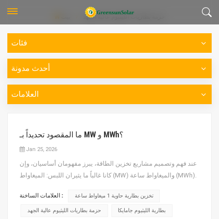
حزمة بطاريات الليثيوم عالية الجهد
بيت
فئات
أحدث مدونة
العلامات
ما المقصود تحديداً بـ MW و MWh؟
Jan 25, 2026
عند فهم وتصميم مشاريع تخزين الطاقة، يبرز مفهومان أساسيان، وإن
كانا غالباً ما يثيران اللبس: الميغاواط (MW) والميغاواط ساعة (MWh).
يتساءل الكثيرون عن الفرق بينهما، فماذا يمثلان تحديداً؟ ولماذا تُوصف
العلامات الساخنة :
تخزين بطارية حاوية 1 ميغاواط ساعة
محطات تخزين الطاقة دائماً بالصيغة المركبة "MW/MWh"؟ ستقدم
هذه المقالة تحليلاً معمقاً من منظور التعريفات...
بطارية الليثيوم جامايكا
حزمة بطاريات الليثيوم عالية الجهد