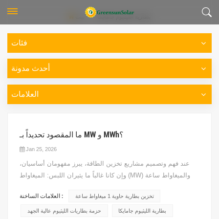
بطارية الليثيوم جامايكا
بيت
فئات
أحدث مدونة
العلامات
ما المقصود تحديداً بـ MW و MWh؟
Jan 25, 2026
عند فهم وتصميم مشاريع تخزين الطاقة، يبرز مفهومان أساسيان،
وإن كانا غالباً ما يثيران اللبس: الميغاواط (MW) والميغاواط ساعة
(MWh). يتساءل الكثيرون عن الفرق بينهما، فماذا يمثلان تحديداً؟
العلامات الساخنة :
تخزين بطارية حاوية 1 ميغاواط ساعة
ولماذا تُوصف محطات تخزين الطاقة دائماً بالصيغة المركبة
"MW/MWh"؟ ستقدم هذه المقالة تحليلاً معمقاً من منظور
بطارية الليثيوم جامايكا
حزمة بطاريات الليثيوم عالية الجهد