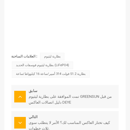
العلامات الساخنة :
بطارية ليثيوم
بطارية ليثيوم فوسفات الحديد (LiFePO4)
بطارية 51.2 فولت 314 أمبير/ساعة 16 كيلوواط/ساعة
سابق
تمت الموافقة على بطارية ليثيوم GREENSUN من قبل
دليل اتصالات العاكس DEYE
التالي
كيف تختار العاكس المناسب لك؟ الأمر لا يتطلب سوى
ثلاث خطوات.