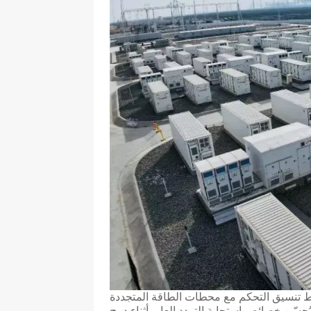
واط تنسيق التحكم مع محطات الطاقة المتجددة
ّن خصائص استجابة التردد العابر أثناء دمج