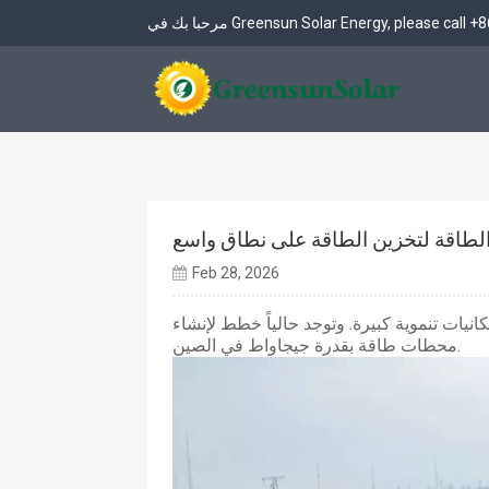
+8
مرحبا بك في Greensun Solar Energy, please call
261 كيلو وات في الساعة تبريد سائل خارجي BESS
بطارية LiFePO4 12.8V و 25.6V
48V & 51.2V بطارية LiFePO4
نظام تخزين الطاقة الخارجي بقدرة 261 كيلوواط ساعة (مدمج في نظام التحكم في الطاقة)
طاقة لتخزين الطاقة على نطاق واسع
Feb 28, 2026
نيات تنموية كبيرة. وتوجد حالياً خطط لإنشاء
محطات طاقة بقدرة جيجاواط في الصين.