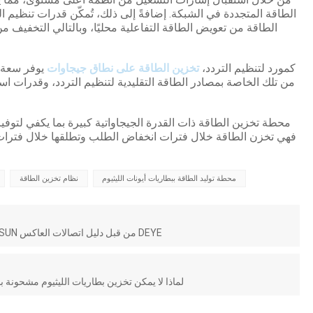
الطاقة المتجددة في الشبكة. إضافةً إلى ذلك، تُمكّن قدرات تنظيم ال
الطاقة من تعويض الطاقة التفاعلية محليًا، وبالتالي التخفيف م
2) كمورد لتنظيم التردد،
تخزين الطاقة على نطاق جيجاوات
يوفر سعة ك
من تلك الخاصة بمصادر الطاقة التقليدية لتنظيم التردد، وقدرات است
فهي تخزن الطاقة خلال فترات انخفاض الطلب وتطلقها خلال فترات
محطة توليد الطاقة ببطاريات أيونات الليثيوم
نظام تخزين الطاقة
تمت الموافقة على بطارية ليثيوم GREENSUN من قبل دليل اتصالات العاكس DEYE
لماذا لا يمكن تخزين بطاريات الليثيوم مشحونة 