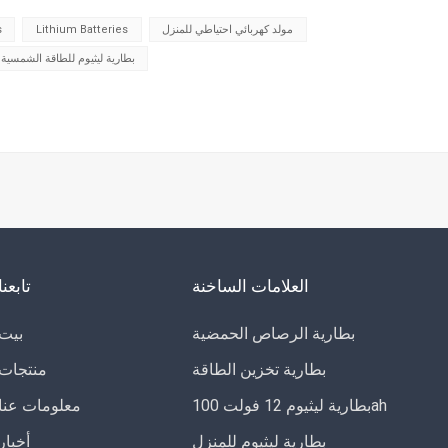
إلى تقصير عمر البطارية بشكل كبير، بل وقد يُشكل مخاطر على ال...
مولد كهربائي احتياطي للمنزل
Lithium Batteries
s
بطارية ليثيوم للطاقة الشمسية
العلامات الساخنة
تابعنا
بطارية الرصاص الحمضية
بيت
بطارية تخزين الطاقة
منتجات
بطارية ليثيوم 12 فولت 100ah
معلومات عنا
بطارية ليثيوم للمنزل
أخبار