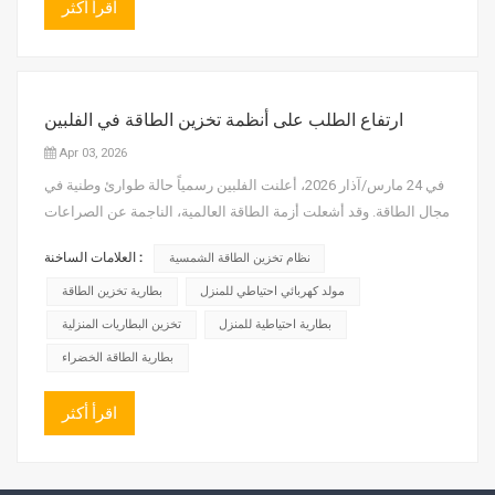
اقرأ أكثر
ارتفاع الطلب على أنظمة تخزين الطاقة في الفلبين
Apr 03, 2026
في 24 مارس/آذار 2026، أعلنت الفلبين رسمياً حالة طوارئ وطنية في
مجال الطاقة. وقد أشعلت أزمة الطاقة العالمية، الناجمة عن الصراعات
الجيوسياسية في الشرق الأوسط، أزمة إمدادات في هذه الدولة
العلامات الساخنة :
نظام تخزين الطاقة الشمسية
الواقعة في جنوب شرق آسيا. وتتجلى الآن أزمة نقص الوقود، وارتفاع
الأسعار، واضطراب سبل عيش الناس والإنتاج، في مأزق حقيق...
مولد كهربائي احتياطي للمنزل
بطارية تخزين الطاقة
بطارية احتياطية للمنزل
تخزين البطاريات المنزلية
بطارية الطاقة الخضراء
اقرأ أكثر