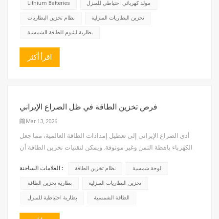
بشكل كبير، بل وقد يُشكل مخاطر على ال...
مولد كهربائي احتياطي للمنزل
Lithium Batteries
تخزين البطاريات المنزلية
نظام تخزين البطاريات
بطارية ليثيوم للطاقة الشمسية
اقرأ أكثر
فرص تخزين الطاقة في ظل الصراع الإيراني
Mar 13, 2026
أدى الصراع الإيراني إلى تعطيل إمدادات الطاقة العالمية، مما جعل
الكهرباء باهظة الثمن وغير موثوقة. ويمكن لتقنيات تخزين الطاقة أن
تعالج هذه المشاكل، مما يخلق منطق "الأزمة التي تحمل في طياتها
العلامات الساخنة :
لوحة شمسية
نظام تخزين الطاقة
فرصة" يمتد من الاستجابة الطارئة قصيرة الأجل إلى التحديث الصناعي
طويل الأجل. أولًا، يتعطل نقل الطاقة، مما يؤدي مب...
تخزين البطاريات المنزلية
بطارية تخزين الطاقة
الطاقة الشمسية
بطارية احتياطية للمنزل