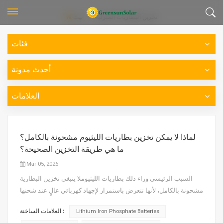
تخزين البطاريات المنزلية
بيت
فئات
أحدث مدونة
العلامات
لماذا لا يمكن تخزين بطاريات الليثيوم مشحونة بالكامل؟
ما هي طريقة التخزين الصحيحة؟
Mar 05, 2026
السبب الرئيسي وراء ذلك بطاريات الليثيوملا ينبغي تخزين البطارية
مشحونة بالكامل، لأنها تتعرض باستمرار لإجهاد كهربائي عالٍ عند شحنها
بالكامل. قد يتسبب هذا الإجهاد في تلف لا يمكن إصلاحه لمواد الأقطاب
العلامات الساخنة :
Lithium Iron Phosphate Batteries
الكهربائية والإلكتروليت، مما يؤدي في النهاية إلى تقصير عمر البطارية