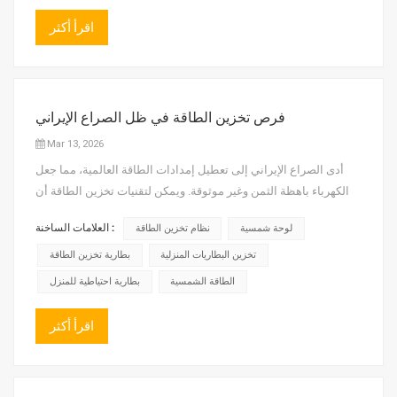
اقرأ أكثر
فرص تخزين الطاقة في ظل الصراع الإيراني
Mar 13, 2026
أدى الصراع الإيراني إلى تعطيل إمدادات الطاقة العالمية، مما جعل
الكهرباء باهظة الثمن وغير موثوقة. ويمكن لتقنيات تخزين الطاقة أن
تعالج هذه المشاكل، مما يخلق منطق "الأزمة التي تحمل في طياتها
العلامات الساخنة :
لوحة شمسية
نظام تخزين الطاقة
فرصة" يمتد من الاستجابة الطارئة قصيرة الأجل إلى التحديث الصناعي
طويل الأجل. أولًا، يتعطل نقل الطاقة، مما يؤدي مب...
تخزين البطاريات المنزلية
بطارية تخزين الطاقة
الطاقة الشمسية
بطارية احتياطية للمنزل
اقرأ أكثر