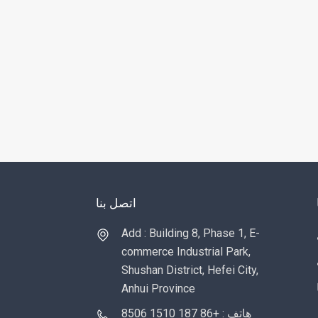
اتصل بنا
Add : Building 8, Phase 1, E-
commerce Industrial Park,
Shushan District, Hefei City,
Anhui Province
هاتف : +86 187 1510 8506