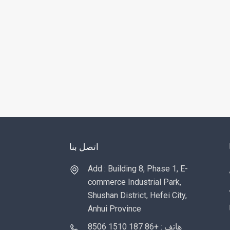
اتصل بنا
Add : Building 8, Phase 1, E-
commerce Industrial Park,
Shushan District, Hefei City,
Anhui Province
هاتف : +86 187 1510 8506