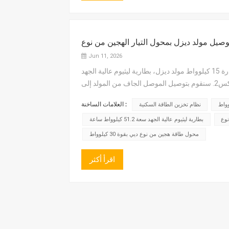
Jun 11, 2026
منتج: عاكس هجين ثلاثي الأطوار بقدرة 30 كيلوواطخرج ثلاثي الأطوار بقدرة 15 كيلوواط مولد ديزل، بطارية ليثيوم عالية الجهد
سعة 51.2 كيلوواط ساعة.1. لنبدأ أولاً بتوصيل كابل الطاقة بمنفذ مولد العاكس2. سنقوم بتوصيل الموصل الجاف من المولد إلى
العلامات الساخنة :
نظام تخزين الطاقة السكنية
بطارية ليثيوم عالية الجهد سعة 51.2 كيلوواط ساعة
محول طاقة هجين من نوع ديي بقوة 30 كيلوواط
اقرأ أكثر