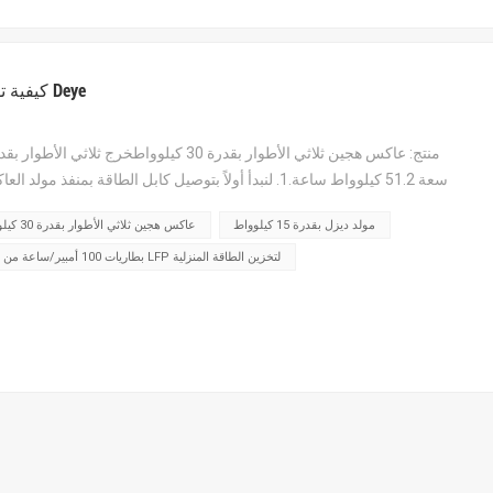
كيفية توصيل مولد ديزل بمحول التيار الهجين من نوع Deye
العاكس، هذا مولد ديزل قم بتوصيل الكابل بموصل جاف، ثم قم بتوصيل كاب...
مولد ديزل بقدرة 15 كيلوواط
عاكس هجين ثلاثي الأطوار بقدرة 30 كيلوواط
بطاريات 100 أمبير/ساعة من نوع LFP لتخزين الطاقة المنزلية