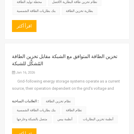
مفاتيح الجهد العالي. تشمل الوظائف الأساسية لمفاتيح الجه...
نظام تخزين طاقة البطارية الأفضل
محطة توليد الطاقة
بطارية تخزين الطاقة
بنك بطاريات الطاقة الشمسية
اقرأ أكثر
تخزين الطاقة المتوافق مع الشبكة مقابل تخزين الطاقة
المُشكِّل للشبكة
Jan 16, 2026
Grid-following energy storage systems operate as a current
source, their operation dependent on the grid's voltage and
frequency. In grid-following mode, the system's converter
العلامات الساخنة :
نظام تخزين الطاقة
follows the grid's phase information, measuring the phase
information at the grid connection...
نظام الطاقة
بنك بطاريات الطاقة الشمسية
أنظمة تخزين البطاريات
أنظمة بيس
متصل بالشبكة وخارجها