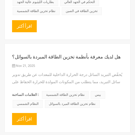
وخارجها. يتميز هذا العاكس بمراقبة عن بُعد عبر شبكة Wi-Fi، وحماية
التحكم في الجهد العالي
بطاريات الليثيوم عالية الجهد
IP65،...
تخزين الطاقة في الصين
نظام تخزين الطاقة الشمسية
اقرأ أكثر
هل لديك معرفة بأنظمة تخزين الطاقة المبردة بالسوائل؟
Nov 21, 2025
يُخفّض التبريد السائل درجة الحرارة الداخلية للمعدات عن طريق تدوير
سائل التبريد، مما يتطلب من المكونات المولدة للحرارة الحفاظ على
اتصال جيد مع المشتت الحراري. وتُبدد عملية تبادل الحرارة في أنظمة
العلامات الساخنة :
بيس
نظام تخزين الطاقة الشمسية
التبريد السائل الحرارة في نهاية المطاف إلى البيئة الخارجية عبر مبرد
سائل. ونظرًا لاحتواء المعدات على سائل،...
نظام تخزين الطاقة المبرد بالسوائل
النظام الشمسي
اقرأ أكثر