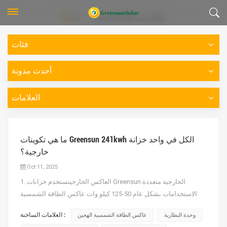
نظام تخزين الطاقة الشمسية
بيت
فئات
أحدث مدونة
العلامات
ما هي تكوينات Greensun 241kwh الكل في واحد خزانة
خارجية؟
Oct 11, 2025
1. العاكس الخارجيتستخدم خزانات Greensun الخارجية متعددة
الاستخدامات بشكل عام 50-125 كيلو وات عاكس الطاقة الشمسية
الهجينمحولات الطاقة الشمسية (مثل Deye وSolis وGrowatt
العلامات الساخنة :
وحدة البطارية
عاكس الطاقة الشمسية الهجين
وGreensun وغيرها)، والتي يمكنها التبديل بين التشغيل على الشبكة