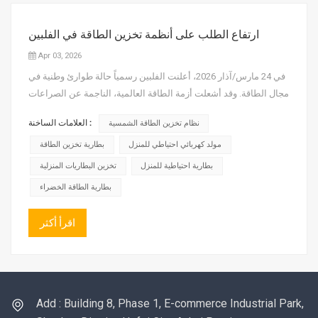
ارتفاع الطلب على أنظمة تخزين الطاقة في الفلبين
Apr 03, 2026
في 24 مارس/آذار 2026، أعلنت الفلبين رسمياً حالة طوارئ وطنية في
مجال الطاقة. وقد أشعلت أزمة الطاقة العالمية، الناجمة عن الصراعات
الجيوسياسية في الشرق الأوسط، أزمة إمدادات في هذه الدولة
العلامات الساخنة :
نظام تخزين الطاقة الشمسية
الواقعة في جنوب شرق آسيا. وتتجلى الآن أزمة نقص الوقود، وارتفاع
الأسعار، واضطراب سبل عيش الناس والإنتاج، في مأزق حقيق...
مولد كهربائي احتياطي للمنزل
بطارية تخزين الطاقة
بطارية احتياطية للمنزل
تخزين البطاريات المنزلية
بطارية الطاقة الخضراء
اقرأ أكثر
Add : Building 8, Phase 1, E-commerce Industrial Park,