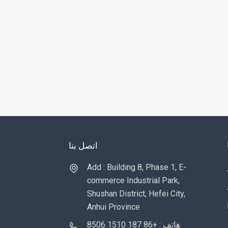
اتصل بنا
Add : Building 8, Phase 1, E-
commerce Industrial Park,
Shushan District, Hefei City,
Anhui Province
هاتف : +86 187 1510 8506