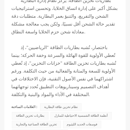
بطاريات تخزين الطاقة: يركز نظام إدارة البطارية
بشكل أكبر على إدارة اتساق الخلايا، وتحسين استراتيجيات
الشحن والتفريغ، والتنبؤ بعمر البطارية. متطلبات دقة
تقدير حالة الشحن أقل نسبيًا، ولكن يجب معالجة مشكلة
معادلة شحن حزم الخلايا واسعة النطاق.
باختصار، تُشبه بطاريات الطاقة "الرياضيين"، إذ
تُعطي الأولوية للقوة الهائلة والسرعة وخفة الحركة؛ بينما
تُشبه بطاريات تخزين الطاقة "خزانات التخزين"، إذ تُعطي
الأولوية للسعة والمتانة والفعالية من حيث التكلفة. ورغم
اشتراكهما في نفس الأصول التقنية، فإن الاختلافات في
أهداف التصميم وسيناريوهات التطبيق تُحدد توجهاتهما
المختلفة في الأداء والمواد والبنية والتكلفة.
العلامات الساخنة :
نظام تخزين طاقة البطارية
أنظمة الطاقة الشمسية الاحتياطية للمنازل
بطاريات تخزين الطاقة
فوسفات الحديد الليثيوم
تخزين الطاقة الصناعية والتجارية