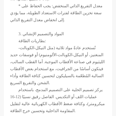
* معدل التفريغ الذاتي المنخفض: يجب الحفاظ على
سعة تخزين الطاقة لفترات الاستعداد الطويلة، مما يؤدي
إلى انخفاض معدل التفريغ الذاتي.
3. المواد والتصميم الإنشائي
بطاريات الطاقة:
تُستخدم عادةً مواد ثلاثية (مثل النيكل-الكوبالت-
المنغنيز، أو النيكل-الكوبالت-الألومنيوم) أو فوسفات حديد
الليثيوم في صناعة الأقطاب الموجبة. أما القطب السالب،
فيتكون أساسًا من الجرافيت، مع استخدام بعض الأقطاب
السالبة المُطعّمة بالسيليكون لتحسين كثافة الطاقة وأداء
الشحن والتفريغ السريع.
يركز تصميم الخلية على التصميم المدمج، باستخدام
عمليات اللف أو التكديس. الفاصل رقيق نسبيًا (12-16
ميكرومتر)، وكثافة ضغط الأقطاب الكهربائية عالية لتقليل
المقاومة الداخلية وتحسين خرج الطاقة.