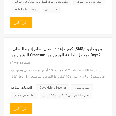
محطة توليد الطاقةالمعدات، مما أدى إلى نقص في...
مشاريع تخزين الطاقة
نظام تخزين طاقة البطاريات المعبأة في حاويات
خزانة بيس
محطة توليد الطاقة
اقرأ أكثر
كيفية إعداد اتصال نظام إدارة البطارية (BMS) بين بطارية
الليثيوم من Greensun ومحول الطاقة الهجين من Deye؟
Mar 13, 2026
استخدمنا ثلاثة بطاريات 51.2 فولت 100 أمبير وواحد محول هجين من
داي بقدرة 10 كيلوواط للعرض التوضيحي. 1.أدخل كابل RJ45 في منفذ
CAN الخاص ببطارية الليثيوم، ثم قم بتوصيل الطرف الآخر من كابل
العلامات الساخنة :
بطارية ليثيوم
Deye Hybrid Inverter
RJ45 بمنفذ BMS الخاص بمحول Deye الهجين.2. قم بتشغيل
البطاريات (3 بطاريات 51.2 فولت 100 أمبير متصلة على التوازي)، ثم...
بطارية ليثيوم أيون 51.2 فولت 100 أمبير
بطارية جرين صن
اقرأ أكثر