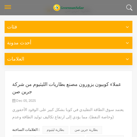
بطارية جرين صن
بيت
فئات
أحدث مدونة
العلامات
عملاء كوبيون يزورون مصنع بطاريات الليثيوم من شركة
جرين صن
Dec 05, 2025
يعتمد سوق الطاقة التقليدي في كوبا بشكل كبير على الوقود الأحفوري
(وخاصة النفط)، مما يؤدي إلى ارتفاع تكاليف توليد الطاقة وعدم
استقرار الإمدادات. وقد عانت كوبا، المتأثرة بالعقوبات الأمريكية، لفترة
العلامات الساخنة :
بطارية جرين صن
بطارية ليثيوم
طويلة من صعوبة استيراد الوقود وصيانة مبانيها المتقادمة بشدة.