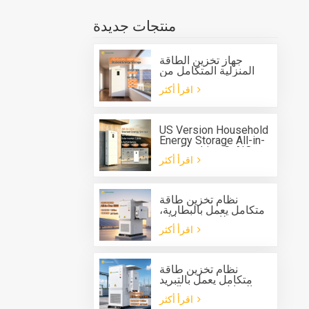
منتجات جديدة
جهاز تخزين الطاقة
المنزلية المتكامل من
جرين صن G-AIO-200-
اقرأ أكثر
S6K/S11K
US Version Household
Energy Storage All-in-
one Machine G-AIO-
اقرأ أكثر
200-U7.2K
نظام تخزين طاقة
متكامل يعمل بالبطارية،
مزود بنظام تبريد سائل،
اقرأ أكثر
للاستخدام الخارجي، من
نوع Solis، بقدرة 125
كيلوواط وسعة 261
كيلوواط/ساعة.
نظام تخزين طاقة
متكامل يعمل بالتبريد
السائل، مزود بعاكس
اقرأ أكثر
هجين بقدرة 125 كيلوواط