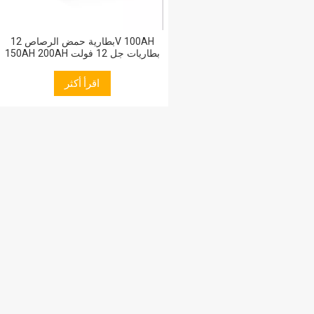
بطارية حمض الرصاص 12V 100AH
150AH 200AH بطاريات جل 12 فولت
قابلة للشحن بطارية 150AH مع MSDS
اقرأ أكثر