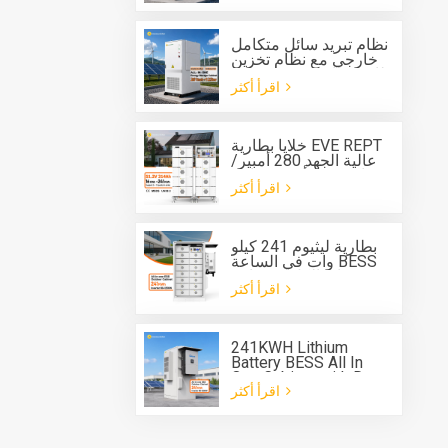
وبطارية بسعة 261
كيلوواط/ساعة،
للاستخدام الخارجي.
نظام تبريد سائل متكامل
خارجي مع نظام تخزين
طاقة بطارية مدمج بقدرة
اقرأ أكثر
125 كيلوواط وسعة 261
كيلوواط ساعة
خلايا بطارية EVE REPT
عالية الجهد 280 أمبير/
ساعة 314 أمبير/ساعة
اقرأ أكثر
نظام بطارية من النوع
الرف ESS
بطارية ليثيوم 241 كيلو
وات في الساعة BESS
خزانة الكل في واحد
اقرأ أكثر
لنظام تخزين الطاقة
241KWH Lithium
Battery BESS All In
One Cabinet with Deye
اقرأ أكثر
three phase Hybrid
inverter