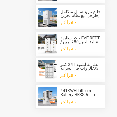
وبطارية بسعة 261
كيلوواط/ساعة،
للاستخدام الخارجي.
نظام تبريد سائل متكامل
خارجي مع نظام تخزين
طاقة بطارية مدمج بقدرة
اقرأ أكثر
125 كيلوواط وسعة 261
كيلوواط ساعة
خلايا بطارية EVE REPT
عالية الجهد 280 أمبير/
ساعة 314 أمبير/ساعة
اقرأ أكثر
نظام بطارية من النوع
الرف ESS
بطارية ليثيوم 241 كيلو
وات في الساعة BESS
خزانة الكل في واحد
اقرأ أكثر
لنظام تخزين الطاقة
241KWH Lithium
Battery BESS All In
One Cabinet with Deye
اقرأ أكثر
three phase Hybrid
inverter