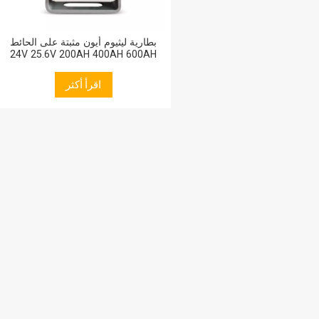
بطارية ليثيوم أيون مثبتة على الحائط
24V 25.6V 200AH 400AH 600AH
800AH LiFePO4 بطاريات لتخزين
الطاقة المنزلية
اقرأ أكثر