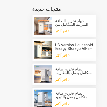
منتجات جديدة
جهاز تخزين الطاقة
المنزلية المتكامل من
جرين صن G-AIO-200-
اقرأ أكثر
S6K/S11K
US Version Household
Energy Storage All-in-
one Machine G-AIO-
اقرأ أكثر
200-U7.2K
نظام تخزين طاقة
متكامل يعمل بالبطارية،
مزود بنظام تبريد سائل،
اقرأ أكثر
للاستخدام الخارجي، من
نوع Solis، بقدرة 125
كيلوواط وسعة 261
كيلوواط/ساعة.
نظام تخزين طاقة
متكامل يعمل بالتبريد
السائل، مزود بعاكس
اقرأ أكثر
هجين بقدرة 125 كيلوواط