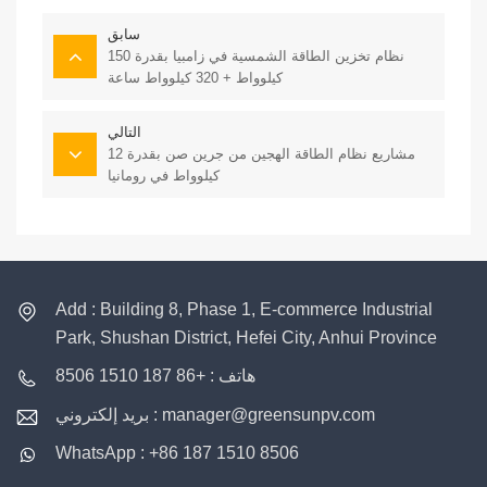
سابق
نظام تخزين الطاقة الشمسية في زامبيا بقدرة 150
كيلوواط + 320 كيلوواط ساعة
التالي
مشاريع نظام الطاقة الهجين من جرين صن بقدرة 12
كيلوواط في رومانيا
Add : Building 8, Phase 1, E-commerce Industrial
Park, Shushan District, Hefei City, Anhui Province
هاتف : +86 187 1510 8506
بريد إلكتروني : manager@greensunpv.com
WhatsApp : +86 187 1510 8506