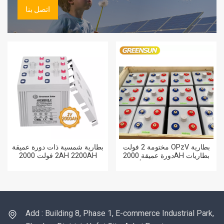
اتصل بنا
مختومة 2 فولت OPzV بطارية
بطارية شمسية ذات دورة عميقة
دورة عميقة 2000AH بطاريات
2 فولت 2000AH 2200AH
الرصاص الحمضية هلام أنبوبي
2400AH 2500AH سعر
2000 آه لمحطة الطاقة
بطاريات الرصاص الحمضية
الشمسية
المختومة
Add : Building 8, Phase 1, E-commerce Industrial Park,