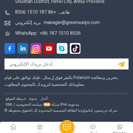
Shushan District, Hefei City, Anhui Province
هاتف : +86 187 1510 8506
بريد إلكتروني : manager@greensunpv.com
WhatsApp : +86 187 1510 8506
بالنقر فوق إرسال ، فإنك توافق على قيام Polarium بتخزين ومعالجة
معلوماتك الشخصية لتزويدك بالمحتوى المطلوب.
أخبار
مدونة
خريطة الموقع
شبكة IPv6 مدعومة
سياسة الخصوصية
|
XML
© شركة جرينسون لتكنولوجيا الطاقة الشمسية المحدودة كل الحقوق محفوظة.
WhatsApp
اتصال
منتجات
بيت