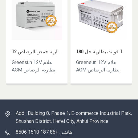
دورة عميقة 12 فولت بطارية جل 180AH 190AH 200AH تخزين منزلي بطاريات حمض الرصاص 200 AH AGM GEL مع العاكس
الصفحة الرئيسية تخزين بطارية حمض الرصاص 12V 100AH 120AH AGM GEL VRLA مختومة بطاريات حمض للبيع
Greensun 12V هلام
Greensun 12V هلام
AGM بطارية الرصاص
AGM بطارية الرصاص
الحمضية 200AHOEM
الحمضية 100AHOEM
متاح ، خدمة ما بعد البيع3
متاح ، خدمة ما بعد
- 5 سنوات ضمانمصنع
البيعضمان 3 سنواتمصنع
مملوك ، سعر تنافسي
مملوك ، سعر تنافسي
Add : Building 8, Phase 1, E-commerce Industrial Park,
Shushan District, Hefei City, Anhui Province
هاتف : +86 187 1510 8506