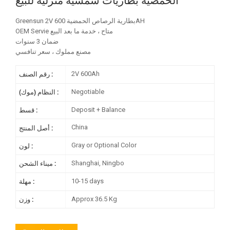
الحمضية بطاريات شمسية منزلية للبيع
Greensun 2V بطارية الرصاص الحمضية 600AH
OEM Servie متاح ، خدمة ما بعد البيع
ضمان 3 سنوات
مصنع مملوك ، سعر تنافسي
2V 600Ah
رقم الصنف :
Negotiable
النظام (موك) :
Deposit + Balance
قسط :
China
أصل المنتج :
Gray or Optional Color
لون :
Shanghai, Ningbo
ميناء الشحن :
10-15 days
مهلة :
Approx 36.5 Kg
وزن :