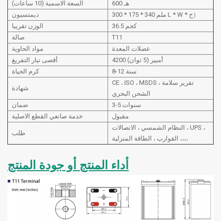
600 هـ
السعة الاسمية (10 ساعات)
* ح）
W
340 ملم L *
175 *
300 *
ديمنسيون
36.5 كجم
الوزن تقريبا
T11
صالة
عضلات المعدة
مواد الحاوية
4200 أمبير (5 ثوان)
أقصى تيار التفريغ
8-12 سنة
كرم الحياة
CE ، ISO ، MSDS ، تقرير سلامة
شهادة
الشحن البحري
3-5 سنوات
ضمان
مقبول
خدمة صانعي القطع الاصلية
النظام الشمسي ، الاتصالات ، UPS ،
طلب
القوارب ، الطاقة المنزلية ،،،،
أداء المنتج أو جودة المنتج