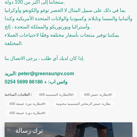
منتجاتنا إلى أكثر من 100 دولة.
بما في ذلك على سبيل المثال لا الحصر توغو والكونغو وأوكرانيا
وألمانيا والنمسا وتايلاند وكمبوديا والولايات المتحدة الأمريكية وكندا
وأستراليا وبورتوريكو والمملكة المتحدة ، إلخ.
يمكننا توفير منتجات بأسعار مختلفة وفقًا لاحتياجات العملاء
المختلفة.
إذا كان لديك أي طلب ، يرجى الاتصال بنا.
البريد: peter@greensunpv.com
واتس اب: + 86186 5699 5254
العلامات الساخنة :
بطارية حمض 600ah
البطارية الشمسية 600ah
بطارية حمض الرصاص الشمسية مختومة
بطارية دورة عميقة 600ah
بطارية دورة عميقة 600ah
ترك رسالة