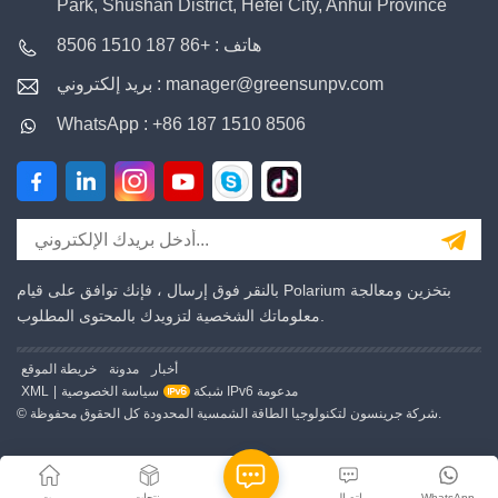
Park, Shushan District, Hefei City, Anhui Province
هاتف : +86 187 1510 8506
بريد إلكتروني : manager@greensunpv.com
WhatsApp : +86 187 1510 8506
بالنقر فوق إرسال ، فإنك توافق على قيام Polarium بتخزين ومعالجة
معلوماتك الشخصية لتزويدك بالمحتوى المطلوب.
أخبار
مدونة
خريطة الموقع
شبكة IPv6 مدعومة
سياسة الخصوصية
|
XML
© شركة جرينسون لتكنولوجيا الطاقة الشمسية المحدودة كل الحقوق محفوظة.
WhatsApp
اتصال
منتجات
بيت