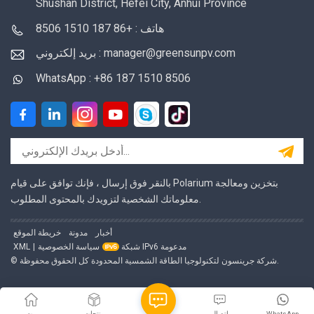
Shushan District, Hefei City, Anhui Province
هاتف : +86 187 1510 8506
بريد إلكتروني : manager@greensunpv.com
WhatsApp : +86 187 1510 8506
بالنقر فوق إرسال ، فإنك توافق على قيام Polarium بتخزين ومعالجة
معلوماتك الشخصية لتزويدك بالمحتوى المطلوب.
أخبار
مدونة
خريطة الموقع
شبكة IPv6 مدعومة
سياسة الخصوصية
|
XML
© شركة جرينسون لتكنولوجيا الطاقة الشمسية المحدودة كل الحقوق محفوظة.
WhatsApp
اتصال
منتجات
بيت