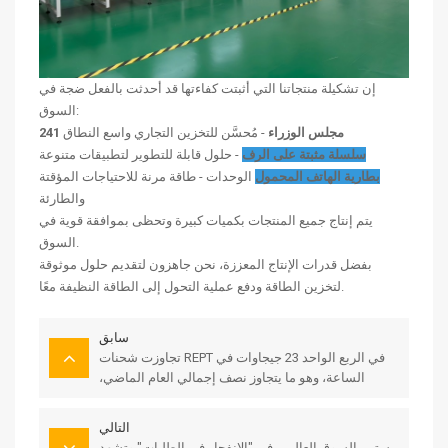
إن تشكيلة منتجاتنا التي أثبتت كفاءتها قد أحدثت بالفعل ضجة في
السوق:
241 مجلس الوزراء
- مُحسَّن للتخزين التجاري واسع النطاق
سلسلة مثبتة على الرف
- حلول قابلة للتطوير لتطبيقات متنوعة
بطارية الهاتف المحمول
الوحدات - طاقة مرنة للاحتياجات المؤقتة
والطارئة
يتم إنتاج جميع المنتجات بكميات كبيرة وتحظى بموافقة قوية في
السوق.
بفضل قدرات الإنتاج المعززة، نحن جاهزون لتقديم حلول موثوقة
لتخزين الطاقة ودفع عملية التحول إلى الطاقة النظيفة معًا.
سابق
تجاوزت شحنات REPT في الربع الواحد 23 جيجاوات في
الساعة، وهو ما يتجاوز نصف إجمالي العام الماضي،
وحققت مرة أخرى رقماً قياسياً جديداً.
التالي
يستمر السوق العالمي في "الانفجار في الطلبات" وتشهد