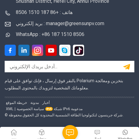
Shushan District, Hefei City, Anhui Province
هاتف : +86 187 1510 8506
بريد إلكتروني : manager@greensunpv.com
WhatsApp : +86 187 1510 8506
بالنقر فوق إرسال ، فإنك توافق على قيام Polarium بتخزين ومعالجة
معلوماتك الشخصية لتزويدك بالمحتوى المطلوب.
أخبار
مدونة
خريطة الموقع
شبكة IPv6 مدعومة
سياسة الخصوصية
|
XML
© شركة جرينسون لتكنولوجيا الطاقة الشمسية المحدودة كل الحقوق محفوظة.
WhatsApp
اتصال
منتجات
بيت