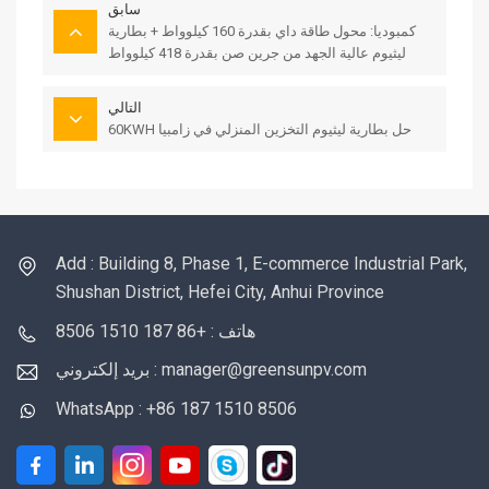
سابق
كمبوديا: محول طاقة داي بقدرة 160 كيلوواط + بطارية
ليثيوم عالية الجهد من جرين صن بقدرة 418 كيلوواط
ساعة
التالي
60KWH حل بطارية ليثيوم التخزين المنزلي في زامبيا
Add : Building 8, Phase 1, E-commerce Industrial Park,
Shushan District, Hefei City, Anhui Province
هاتف : +86 187 1510 8506
بريد إلكتروني : manager@greensunpv.com
WhatsApp : +86 187 1510 8506