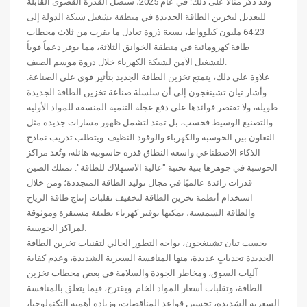
وقد ذكر مثالاً على ذلك: في عام 2025، ستصل القدرة القصوى القابلة
للتعديل لتخزين الطاقة الجديدة في منطقة تشغيل شبكة الدولة إلى
64.23 مليون كيلوواط، بسعة ذروة تعادل ما يقرب من ثلاث محطات
طاقة كهرومائية في منطقة الخوانق الثلاثة، مما يوفر دعماً قوياً
للتشغيل الآمن لشبكة الكهرباء خلال ذروة موسم الصيف.
علاوة على ذلك، يتمتع تخزين الطاقة الجديد بتأثير قوي على الصناعة.
وأشار تيان تشينغجون إلى أن سلسلة صناعة تخزين الطاقة الجديدة
طويلة، ولا تقتصر فوائدها على دفع عجلة التنمية المنسقة للمواد الأولية
والتصنيع الوسيط فحسب، بل تمتد لتشمل ظهور مسارات جديدة مثل
التعاون بين الحوسبة والكهرباء والوقود النظيف. ويتطلب تدريب نماذج
الذكاء الاصطناعي واسعة النطاق قدرة حاسوبية هائلة، وتُعد مراكز
الحوسبة في جوهرها بنية تحتية "عالية الاستهلاك للطاقة". تمتلك الصين
قدرات رائدة عالميًا في مجال توليد الطاقة المتجددة؛ ومن خلال
استخدام أنظمة تخزين الطاقة لتخفيف تقلبات إنتاج طاقة الرياح
والطاقة الشمسية، يمكنها توفير كهرباء نظيفة مستقرة وموثوقة
لمراكز الحوسبة.
بحسب تيان تشينغجون، يواجه التطور الحالي لتقنيات تخزين الطاقة
الجديدة تحدياتٍ عديدة، منها المنافسة السعرية الشديدة، وعدم كفاية
آليات السوق، ومخاطر الجودة والسلامة في بعض محطات تخزين
الطاقة، وتقلبات أسعار المواد الخام. ويقترح، فيما يتعلق بالمنافسة
السعرية الشديدة، تحسين قواعد المناقصات، وزيادة أهمية التكنولوجيا،