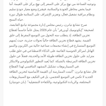
وتوجيه الصناعة من نهجٍ يركز على السعر إلى نهجٍ يركز على القيمة. أما
فيما يخص مخاطر الجودة والسلامة، فيقترح وضع معيار جودةٍ سليم
ونظام مراقبة تشغيل فعال، وتعزيز الإشراف على السلامة طوال دورة
حياة المنتج.
صرح تشانغ تيانرن، رئيس مجلس إدارة مجموعة تياننغ القابضة،
لصحيفة "إيكونوميك أوبزرفر" بأن عام 2026 يمثل عاماً حاسماً لقطاع
تخزين الطاقة، إذ يتطلب منه التحول من التوسع المفرط إلى خلق
القيمة. يشهد قطاع تخزين الطاقة حالياً تحولات جذرية، حيث يُسهم
التوسع المتسارع في إنشاء مجمعات صناعية خالية من الكربون والنمو
الهائل لمراكز الحوسبة القائمة على الذكاء الاصطناعي في خلق طلب
متزايد على حلول تخزين الطاقة طويلة الأمد والحديثة، فضلاً عن حلول
تخزين الطاقة المرتبطة بالشبكة. كما يُعيد التطور التكنولوجي والابتكار
في السيناريوهات تشكيل المشهد التنافسي لهذا القطاع.
قال تشانغ تيانرن: "أثبتت الممارسة أن القيمة الأساسية لتخزين الطاقة
الجديد لا تكمن في التوسع الحجمي، بل في التكيف مع السيناريوهات
المختلفة، والريادة التكنولوجية، والكفاءة التشغيلية". (بان جونتيان)