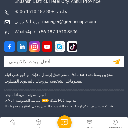
Shushan District, Hefei City, Anhui Province
هاتف : +86 187 1510 8506
بريد إلكتروني : manager@greensunpv.com
WhatsApp : +86 187 1510 8506
بالنقر فوق إرسال ، فإنك توافق على قيام Polarium بتخزين ومعالجة
معلوماتك الشخصية لتزويدك بالمحتوى المطلوب.
أخبار
مدونة
خريطة الموقع
شبكة IPv6 مدعومة
سياسة الخصوصية
|
XML
© شركة جرينسون لتكنولوجيا الطاقة الشمسية المحدودة كل الحقوق محفوظة.
WhatsApp
اتصال
منتجات
بيت