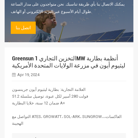
يمكنك الاتصال بنا بأي طريقة تناسبك. نحن متواجدون على مدار الساعة
طوال أيام الأسبوع عبر البريد الإلكتروني أو الهاتف.
اتصل بنا
Greensun التخزين التجاري 1MW أنظمة بطارية
ليثيوم أيون في مزرعة الولايات المتحدة الأمريكية
Apr 19, 2024
العلامة التجارية: بطارية ليثيوم أيون جرينسون
51.2 فولت 280 أمبير لكل عبوة، توصيل سلسلة
ضمان 12 سنة، خلايا البطارية A+
التواصل مع ATES، GROWATT، SOL-ARK، SUNGROW،،،العاكسات
الهجينة