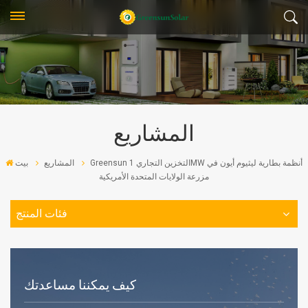
المشاريع
Greensun التخزين التجاري 1MW أنظمة بطارية ليثيوم أيون في
المشاريع
بيت
مزرعة الولايات المتحدة الأمريكية
فئات المنتج
كيف يمكننا مساعدتك