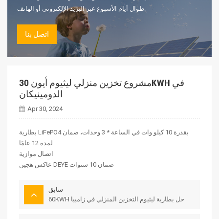
طوال أيام الأسبوع عبر البريد الإلكتروني أو الهاتف.
اتصل بنا
مشروع تخزين منزلي ليثيوم أيون 30KWH في
الدومينيكان
Apr 30, 2024
بطارية LiFePO4 بقدرة 10 كيلو وات في الساعة * 3 وحدات، ضمان
لمدة 12 عامًا
اتصال موازية
عاكس هجين DEYE ضمان 10 سنوات
سابق
60KWH حل بطارية ليثيوم التخزين المنزلي في زامبيا