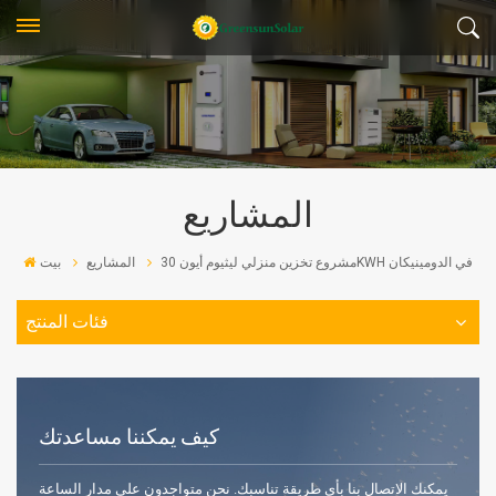
المشاريع
مشروع تخزين منزلي ليثيوم أيون 30KWH في الدومينيكان
المشاريع
بيت
فئات المنتج
كيف يمكننا مساعدتك
يمكنك الاتصال بنا بأي طريقة تناسبك. نحن متواجدون على مدار الساعة