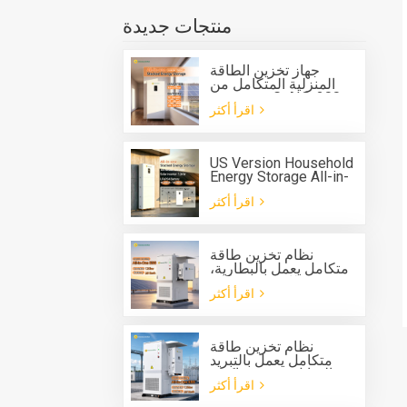
منتجات جديدة
جهاز تخزين الطاقة
المنزلية المتكامل من
جرين صن G-AIO-200-
اقرأ أكثر
S6K/S11K
US Version Household
Energy Storage All-in-
one Machine G-AIO-
اقرأ أكثر
200-U7.2K
نظام تخزين طاقة
متكامل يعمل بالبطارية،
مزود بنظام تبريد سائل،
اقرأ أكثر
للاستخدام الخارجي، من
نوع Solis، بقدرة 125
كيلوواط وسعة 261
كيلوواط/ساعة.
نظام تخزين طاقة
متكامل يعمل بالتبريد
السائل، مزود بعاكس
اقرأ أكثر
هجين بقدرة 125 كيلوواط
وبطارية بسعة 261