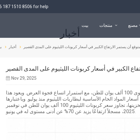
6 187 1510 8506
for help
مصنع
منتجات
بيت
أخبار
113 كيلو وات في الساعة BESS خارجي
241 كيلو وات في الساعة BESS خارجي
بطارية OPzV
بطارية ليثيوم 280AH HV
بطارية ليثيوم 200AH HV
بطارية ليثيوم 106AH HV
12V بطارية جل و AGM
بطارية 2V GEL و AGM
بطارية طرفية أمامية 12 فولت
توقع أن يستمر الارتفاع الكبير في أسعار كربونات الليثيوم على المدى القصير
أخبار
ب
فاع الكبير في أسعار كربونات الليثيوم على المدى القصير
Nov 29, 2025
عاد سعر كربونات الليثيوم مؤخرًا إلى مستوى 100 ألف يوان للطن، مع استمرار اتساع فجوة العرض. ويعود هذا
عار المواد الخام الأساسية لبطاريات الليثيوم منذ يوليو. وباعتبارها
مادةً أساسيةً في كاثودات بطاريات الطاقة وتخزينها، تجاوز سعر كربونات الليثيوم 100 ألف يوان للطن في نوفمبر
2025، مسجلاً ارتفاعًا يزيد عن 70% عن أدنى مستوى له في يونيو.