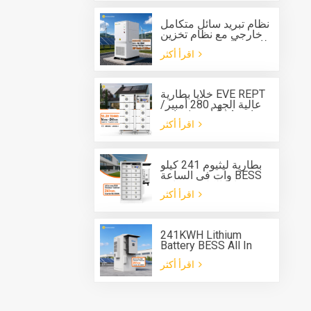
كيلوواط/ساعة،
للاستخدام الخارجي.
نظام تبريد سائل متكامل
خارجي مع نظام تخزين
طاقة بطارية مدمج بقدرة
اقرأ أكثر
125 كيلوواط وسعة 261
كيلوواط ساعة
خلايا بطارية EVE REPT
عالية الجهد 280 أمبير/
ساعة 314 أمبير/ساعة
اقرأ أكثر
نظام بطارية من النوع
الرف ESS
بطارية ليثيوم 241 كيلو
وات في الساعة BESS
خزانة الكل في واحد
اقرأ أكثر
لنظام تخزين الطاقة
241KWH Lithium
Battery BESS All In
One Cabinet with Deye
اقرأ أكثر
three phase Hybrid
inverter