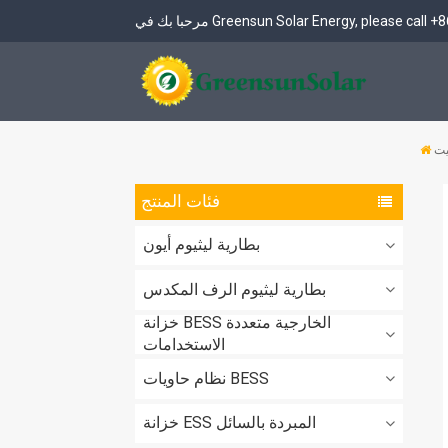
+8
مرحبا بك في Greensun Solar Energy, please call
261 كيلو وات في الساعة تبريد سائل خارجي BESS
بطارية LiFePO4 12.8V و 25.6V
48V & 51.2V بطارية LiFePO4
نظام تخزين الطاقة الخارجي بقدرة 261 كيلوواط ساعة (مدمج في نظام التحكم في الطاقة)
يت
فئات المنتج
بطارية ليثيوم أيون
بطارية ليثيوم الرف المكدس
خزانة BESS الخارجية متعددة
الاستخدامات
نظام حاويات BESS
خزانة ESS المبردة بالسائل